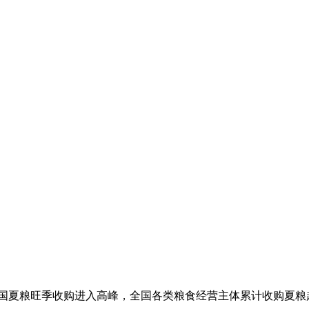
我国夏粮旺季收购进入高峰，全国各类粮食经营主体累计收购夏粮超