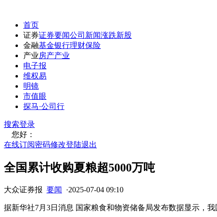
首页
证券
证券要闻
公司新闻
涨跌
新股
金融
基金
银行
理财
保险
产业
房产
产业
电子报
维权易
明镜
市值眼
探马·公司行
搜索
登录
您好：
在线订阅
密码修改
登陆退出
全国累计收购夏粮超5000万吨
大众证券报
要闻
·
2025-07-04 09:10
据新华社7月3日消息 国家粮食和物资储备局发布数据显示，