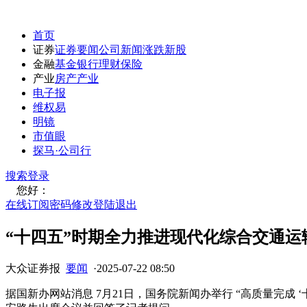
首页
证券
证券要闻
公司新闻
涨跌
新股
金融
基金
银行
理财
保险
产业
房产
产业
电子报
维权易
明镜
市值眼
探马·公司行
搜索
登录
您好：
在线订阅
密码修改
登陆退出
“十四五”时期全力推进现代化综合交通运
大众证券报
要闻
·
2025-07-22 08:50
据国新办网站消息 7月21日，国务院新闻办举行 “高质量完