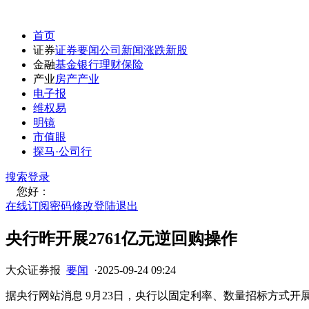
首页
证券
证券要闻
公司新闻
涨跌
新股
金融
基金
银行
理财
保险
产业
房产
产业
电子报
维权易
明镜
市值眼
探马·公司行
搜索
登录
您好：
在线订阅
密码修改
登陆退出
央行昨开展2761亿元逆回购操作
大众证券报
要闻
·
2025-09-24 09:24
据央行网站消息 9月23日，央行以固定利率、数量招标方式开展了