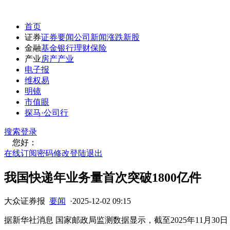
首页
证券
证券要闻
公司新闻
涨跌
新股
金融
基金
银行
理财
保险
产业
房产
产业
电子报
维权易
明镜
市值眼
探马·公司行
搜索
登录
您好：
在线订阅
密码修改
登陆退出
我国快递年业务量首次突破1800亿件
大众证券报
要闻
·
2025-12-02 09:15
据新华社消息 国家邮政局监测数据显示，截至2025年11月30