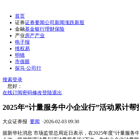
首页
证券
证券要闻
公司新闻
涨跌
新股
金融
基金
银行
理财
保险
产业
房产
产业
电子报
维权易
明镜
市值眼
探马·公司行
搜索
登录
您好：
在线订阅
密码修改
登陆退出
2025年“计量服务中小企业行”活动累计
大众证券报
要闻
·
2026-02-03 09:30
据新华社消息 市场监管总局近日表示，在2025年度“计量服务