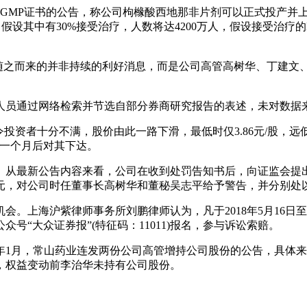
药品GMP证书的公告，称公司枸橼酸西地那非片剂可以正式投产
人，假设其中有30%接受治疗，人数将达4200万人，假设接受
之而来的并非持续的利好消息，而是公司高管高树华、丁建文、黄
人员通过网络检索并节选自部分券商研究报告的表述，未对数据
投资者十分不满，股价由此一路下滑，最低时仅3.86元/股，
在一个月后对其下达。
。从最新公告内容来看，公司在收到处罚告知书后，向证监会提
元，对公司时任董事长高树华和董秘吴志平给予警告，并分别处以
沪紫律师事务所刘鹏律师认为，凡于2018年5月16日至2018年5
“大众证券报”(特征码：11011)报名，参与诉讼索赔。
1年1月，常山药业连发两份公司高管增持公司股份的公告，具体
万股，权益变动前李治华未持有公司股份。