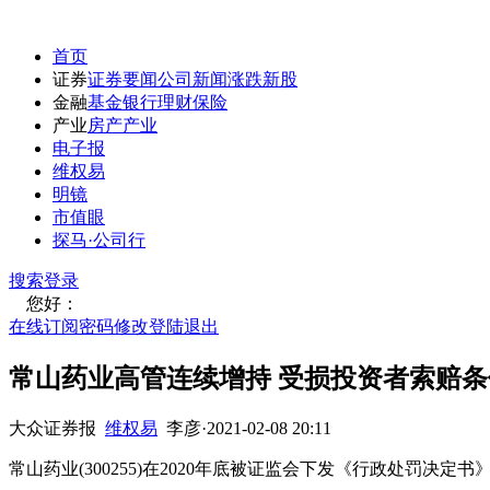
首页
证券
证券要闻
公司新闻
涨跌
新股
金融
基金
银行
理财
保险
产业
房产
产业
电子报
维权易
明镜
市值眼
探马·公司行
搜索
登录
您好：
在线订阅
密码修改
登陆退出
常山药业高管连续增持 受损投资者索赔
大众证券报
维权易
李彦
·
2021-02-08 20:11
常山药业(300255)在2020年底被证监会下发《行政处罚决定