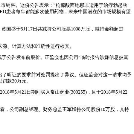
并上市销售。这份公告表示：“枸橼酸西地那非适用于治疗勃起功
治疗的ED患者每年都能多次使用药物，未来中国潜在的市场规模有望
国盛于5月17日共减持公司股票1008万股，减持金额超过
来源、计算方法和准确性进行核实。
远低于公告发布前股价。证监会也因公司“临时报告涉嫌信息披露
出了听证的要求并对处罚提出了异议。但证监会对这一请求均予
罚款30万元。
月21日期间买入常山药业(300255)，且于2018年5月22
来看，公司副总经理、财务总监王军增持公司股份10万股，其持