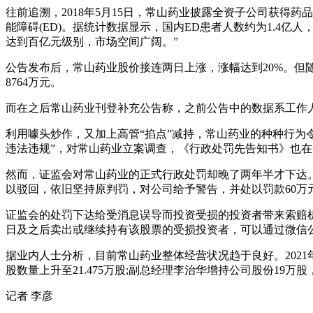
往前追溯，2018年5月15日，常山药业披露全资子公司获得
能障碍(ED)。据统计数据显示，国内ED患者人数约为1.4亿
达到百亿元级别，市场空间广阔。”
公告发布后，常山药业股价接连两日上涨，涨幅达到20%。但随
8764万元。
而在之后常山药业刊登补充公告称，之前公告中的数据系工作
利用噱头炒作，又加上高管“掐点”减持，常山药业的种种行为令
违法违规”，对常山药业立案调查，《行政处罚先告知书》也
然而，证监会对常山药业的正式行政处罚却晚了两年半才下达
以驳回，依旧坚持原判罚，对公司给予警告，并处以罚款60万
证监会的处罚下达给受消息误导而投资受损的投资者带来索赔机会。上海
日及之后卖出或继续持有该股票的受损投资者，可以通过微信公众号
据业内人士分析，目前常山药业整体经营状况趋于良好。202
股数量上升至21.475万股;副总经理李治华增持公司股份19
记者 李彦