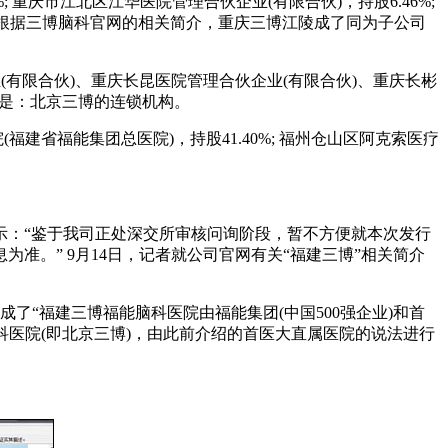
 重庆市江北区江华医院管理合伙企业(有限合伙)，持股6.46%;
。 而根据三博脑科官网的相关简介，重庆三博江陵成了同为子公司
(有限合伙)、重庆长昆医院管理合伙企业(有限合伙)、重庆长彬
也是：北京三博的连锁机构。
(福建省福能集团总医院)，持股41.40%; 福州仓山区阿克索医疗
示：“鉴于我司正处深交所审核问询阶段，暂不方便就本次发行
。” 9月14日，记者就公司官网有关“福建三博”相关简介
成了“福建三博福能脑科医院由福能集团(中国500强企业)和首
科医院(即北京三博)，由此前介绍的首医大直属医院的说法进行