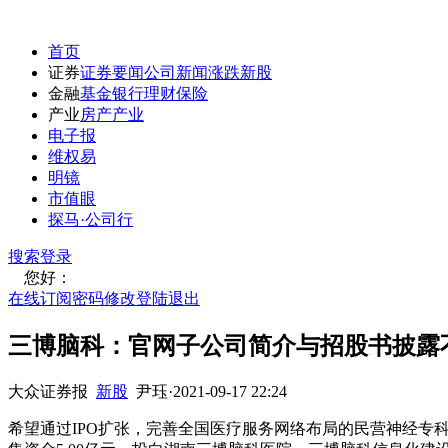
首页
证券
证券要闻
公司新闻
涨跌
新股
金融
基金
银行
理财
保险
产业
房产
产业
电子报
维权易
明镜
市值眼
探马·公司行
搜索
登录
您好：
在线订阅
密码修改
登陆退出
三博脑科：官网子公司简介与招股书披露
大众证券报
新股
尹珏
·
2021-09-17 22:24
希望通过IPO扩张，完善全国医疗服务网络布局的民营神经专科