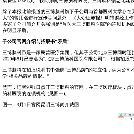
集资金5.00亿元，投向湖南三博脑科医院、三博脑科信息化建
除了本报此前报道的三博脑科旗下子公司与首都医科大学存在无
大”的曾用名进行宣传等问题外，《大众证券报》明镜财经工作
多家子公司简介开头强调是“首医大三博脑科医院”的连锁机构
在明显矛盾。
子公司官网介绍与招股书“矛盾”
三博脑科虽是一家民营医疗集团，但其子公司北京三博同时还挂
2020年8月已更名为“北京三博脑科医院有限公司”。 根据
三博脑科在招股说明书中强调“三博品牌”的独立性，认为公司不
学’相关品牌的情形。”
然而，记者9月1日点开三博脑科的官网，在三博医疗板块，点
脑科医院的连锁机构”(见图一)。
图一：9月1日官网昆明三博简介截图