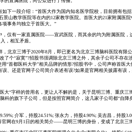
大学的直属医院，向公众进行了传播。
有如下一段介绍：“首医大作为国内知名医学院校，目前拥有包
、石景山教学医院等在内的12家教学医院。首医大的21家附属医
各项事务均独立于首医大。”
之中，仅有一家直属医院——宣武医院，而其余的均为附属医院，
出入，相互矛盾。
样，北京三博于2020年8月，即已更名为北京三博脑科医院有
改了个“寂寞”?招股书强调除北京三博之外，其余子公司不存在
使用“首都医科大学”相关品牌的情形?招股书中，公司声称首医
误、还是官网子公司简介表述有误?如果是官网相关披露有误，
首医大“字样的曾用名，更让人不解的是，关于昆明三博、重庆三
三博脑科的旗下子公司，但是按照官网简介，这几家子公司都“自
; 介军，持股24.51%; 张永力，持股4.90%; 吴吉昌，持
三博脑科官网在9月1日的相关简介——昆明三博的身份，变成了北京