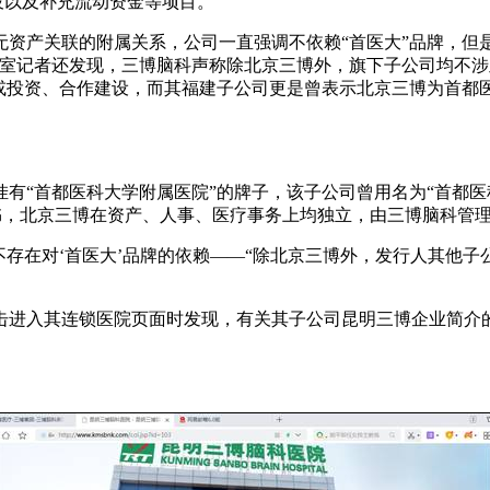
设以及补充流动资金等项目。
资产关联的附属关系，公司一直强调不依赖“首医大”品牌，但是
室记者还发现，三博脑科声称除北京三博外，旗下子公司均不涉
或投资、合作建设，而其福建子公司更是曾表示北京三博为首都医
有“首都医科大学附属医院”的牌子，该子公司曾用名为“首都医
招股书，北京三博在资产、人事、医疗事务上均独立，由三博脑科管
存在对‘首医大’品牌的依赖——“除北京三博外，发行人其他子公
击进入其连锁医院页面时发现，有关其子公司昆明三博企业简介