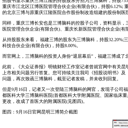
招股书显示重庆三博江陵的持股股东分别为三博脑科，持股75.00%
重庆市江北区江博医院管理合伙企业(有限合伙)，持股6.12%
的北京三博与原重庆江陵医院合作股份制改造组建的股份制医
同样，重庆三博长安也是三博脑科的控股子公司，资料显示，三博
医院管理合伙企业(有限合伙)、重庆长新医院管理合伙企业(有
从持股股东来看， 福建三博的股东为三博脑科，持股32.20%;三
科技合伙企业(有限合伙)，持股8.00%。
而官网上，三博脑科的投资人身份“退居幕后”，福建三博成了
此前，《大众证券报》明镜财经工作室记者曾就官网中有关昆
上市相关问题另行答复。您可持续关注我司《招股说明书》及《
问题，再次致函三博脑科，截至记者发稿，并未收到回复。
但是9月16日，记者又一次登陆三博脑科的网官，发现子公司福建
都医科大学三博脑科医院(首都医科大学附属医院、国家临床重
更改，改成了首医大的附属医院(见图四)。
图四：9月16日官网昆明三博简介截图