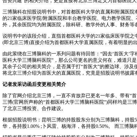
合资共建”的相关介绍，更是直接将北京三博定义为首都医院
三博脑科在招股说明书中，对首都医科大学的直属和附属医院
的21家临床医学院/附属医院和丰台教学医院、电力教学医院
外，其余医院均为附属医院，除科研、教学外的人事、财务等
说明书中的该段介绍，直指首都医科大学的21家临床医学院
(即北京三博)直接介绍为首都医科大学直属医院，有着明显的
由此萦绕在三博脑科的一系列问题有待回答：“因去‘首医大’字
医科大学三博脑科医院”，那么公司更名的意义何在，难道只是
其余子公司的相关简介，是否属于打“首医大”的擦边球、涉及
将北京三博介绍为首医大的直属医院，究竟是招股说明书披露有
记者发采访函后变更相关简介
除了官网介绍北京三博，一直不肯放弃已更名一年多、带有“
三博(官网所声称的“首都医科大学三博脑科医院”)同样均是
了北京三博投资、合作建设。
根据招股说明书：昆明三博的持股股东分别为三博脑科，持股59.59%
华，各持股1.00% ;卜风雷、杨海洋，各持股0.50%。 而