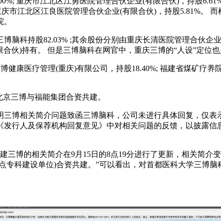
; 重庆市江北区江勇医院管理合伙企业(有限合伙)，持股6.61%;
; 重庆市江北区江良医院管理合伙企业(有限合伙)，持股5.81%
院。
脑科持股82.03% ;其余股份分别由重庆长清医院管理合伙企业
限合伙)持有。 但是三博脑科在网官中，重庆三博的“人设”定位
博健康医疗管理(重庆)有限公司，持股18.40%; 福建省煤矿疗养院
北京三博与福能集团合资共建。
明三博相关简介问题致函三博脑科，公司未进行具体回复，仅表
发行人及保荐机构回复意见》中对相关问题的反馈，以披露信息为准
三博的相关简介在9月15日的8点19分进行了更新，相关简介变
点专科建设单位)合资共建。”可以看出，对首都医科大学三博脑