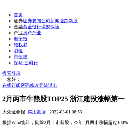
首页
证券
证券要闻
公司新闻
涨跌
新股
金融
基金
银行
理财
保险
产业
房产
产业
电子报
维权易
明镜
市值眼
探马·公司行
搜索
登录
您好：
在线订阅
密码修改
登陆退出
2月两市牛熊股TOP25 浙江建投涨幅第一
大众证券报
实用数据
·
2022-03-01 08:53
根据Wind统计，剔除2月上市新股，今年1月两市涨幅超过1