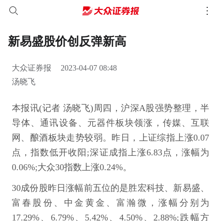
新易盛股价创反弹新高
大众证券报
2023-04-07 08:48
汤晓飞
本报讯(记者 汤晓飞)周四，沪深A股强势整理，半
导体、通讯设备、元器件板块领涨，传媒、互联
网、酿酒板块走势较弱。昨日，上证综指上涨0.07
点，指数低开收阳;深证成指上涨6.83点，涨幅为
0.06%;大众30指数上涨0.24%。
30成份股昨日涨幅前五位的是胜宏科技、新易盛、
富春股份、中金黄金、富瀚微，涨幅分别为
17.29%、6.79%、5.42%、4.50%、2.88%;跌幅方