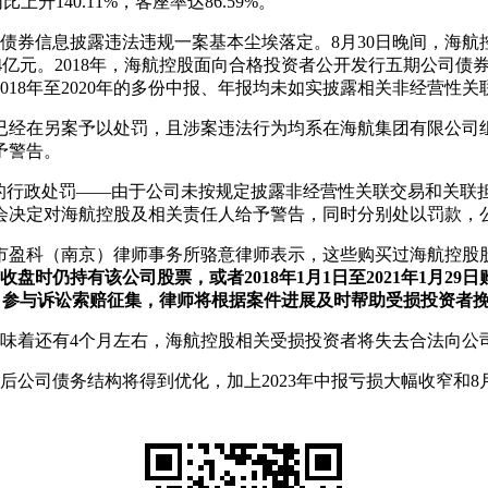
比上升140.11%，客座率达86.59%。
债券信息披露违法违规一案基本尘埃落定。8月30日晚间，海航控
元。2018年，海航控股面向合格投资者公开发行五期公司债券“18海航Y1
018年至2020年的多份中报、年报均未如实披露相关非经营
已经在另案予以处罚，且涉案违法行为均系在海航集团有限公司
予警告。
股作出的行政处罚——由于公司未按规定披露非经营性关联交易和关
决定对海航控股及相关责任人给予警告，同时分别处以罚款，公
市盈科（南京）律师事务所骆意律师表示，这些购买过海航控股
9日收盘时仍持有该公司股票，或者2018年1月1日至2021年1月2
名，参与诉讼索赔征集，律师将根据案件进展及时帮助受损投资者
日，意味着还有4个月左右，海航控股相关受损投资者将失去合法向
后公司债务结构将得到优化，加上2023年中报亏损大幅收窄和