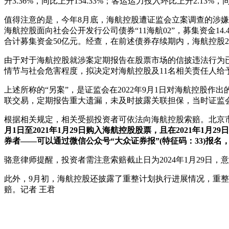
升3.36%，同比上升154.33%；客运运力投入环比上升2.13%，同
值得注意的是，今年8月底，海航控股遭证监会立案调查的涉嫌
海航控股面向社会公开发行公司债券“11海航02”，募集资金14.4亿
合计募集资金50亿元。经查，在前述债券存续期内，海航控股2
由于对于海航控股就涉案定期报告在股票市场的信披违法行为
情节与社会危害程度，拟决定对海航控股及11名相关责任人给
上述所称的“另案”，是证监会在2022年9月1日对海航控
联交易，定期报告重大遗漏，未及时披露关联担保，当时证监会
根据相关规定，相关受损投资者可依法向海航控股索赔。北京
月1日至2021年1月29日购入海航控股股票，且在2021年1月2
券者——可以通过微信公众号“大众证券报”(特征码：33)报
骆意律师提醒，投资者需注意索赔截止日为2024年1月29
此外，9月初，海航控股还披露了重整计划执行进展情况，重整
赔。记者 王君