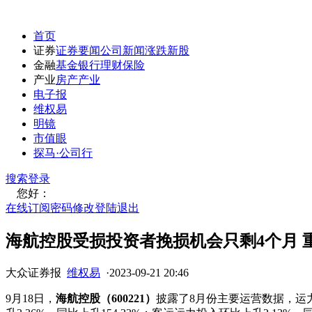
首页
证券
证券要闻
公司新闻
涨跌
新股
金融
基金
银行
理财
保险
产业
房产
产业
电子报
维权易
明镜
市值眼
探马·公司行
搜索
登录
您好：
在线订阅
密码修改
登陆退出
海航控股受损投资者挽损机会只剩4个月 
大众证券报
维权易
·
2023-09-21 20:46
9月18日，
海航控股（600221）
披露了8月份主要运营数据，运力