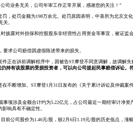
本公司业务无关，公司年审工作正常开展，感谢您的关注！”
罚，处罚金额为198万余元。处罚原因表明，中喜所为北京文化
无关。
及时披露对外担保和控股股东非经营性占用资金等事宜，被证监会处
讼，要求公司赔偿因虚假陈述带来的损失。
案件正在诉前调解程序中，因被告ST摩登不同意调解，故调解失
后卖出或仍持有该股票的受损投资者，可以向公司提起民事赔偿诉讼
在不断增加。ST摩登1月31日发布的《关于累计诉讼及仲裁案
事项涉及金额合计约为5.22亿元，占公司最近一期经审计净资产
的影响具有不确定性。
公司股价为1.46元/股，较2月6日1.19元/股的历史低点，涨