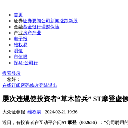
首页
证券
证券要闻
公司新闻
涨跌
新股
金融
基金
银行
理财
保险
产业
房产
产业
电子报
维权易
明镜
市值眼
探马·公司行
搜索
登录
您好：
在线订阅
密码修改
登陆退出
屡次违规使投资者“草木皆兵” ST摩登
大众证券报
维权易
·
2024-02-21 19:36
近日，有投资者在互动平台问
ST摩登（002656）
：“公司聘用