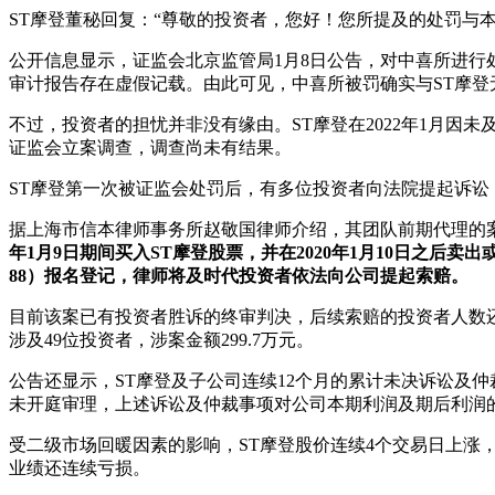
ST摩登董秘回复：“尊敬的投资者，您好！您所提及的处罚与
公开信息显示，证监会北京监管局1月8日公告，对中喜所进行处
审计报告存在虚假记载。由此可见，中喜所被罚确实与ST摩登
不过，投资者的担忧并非没有缘由。ST摩登在2022年1月因未
证监会立案调查，调查尚未有结果。
ST摩登第一次被证监会处罚后，有多位投资者向法院提起诉
据上海市信本律师事务所赵敬国律师介绍，其团队前期代理的
年1月9日期间买入ST摩登股票，并在2020年1月10日之
88）报名登记，律师将及时代投资者依法向公司提起索赔。
目前该案已有投资者胜诉的终审判决，后续索赔的投资者人数还
涉及49位投资者，涉案金额299.7万元。
公告还显示，ST摩登及子公司连续12个月的累计未决诉讼及仲裁
未开庭审理，上述诉讼及仲裁事项对公司本期利润及期后利润
受二级市场回暖因素的影响，ST摩登股价连续4个交易日上涨，目前
业绩还连续亏损。