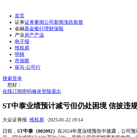
首页
证券
证券要闻
公司新闻
涨跌
新股
金融
基金
银行
理财
保险
产业
房产
产业
电子报
维权易
明镜
市值眼
探马·公司行
搜索
登录
您好：
在线订阅
密码修改
登陆退出
ST中泰业绩预计减亏但仍处困境 信披违
大众证券报
维权易
·
2025-01-22 19:14
日前，
ST中泰（002092）
在2024年度业绩预告中披露，公司预计2