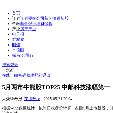
首页
证券
证券要闻
公司新闻
涨跌
新股
金融
基金
银行
理财
保险
产业
房产
产业
电子报
维权易
明镜
市值眼
探马·公司行
搜索
登录
您好：
在线订阅
密码修改
登陆退出
5月两市牛熊股TOP25 中邮科技涨幅第一
大众证券报
实用数据
·
2025-05-31 20:04
根据Wind数据统计，以昨日收盘价计算，剔除5月上市新股，