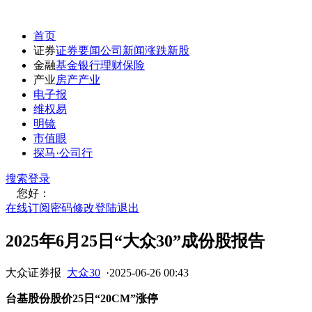
首页
证券
证券要闻
公司新闻
涨跌
新股
金融
基金
银行
理财
保险
产业
房产
产业
电子报
维权易
明镜
市值眼
探马·公司行
搜索
登录
您好：
在线订阅
密码修改
登陆退出
2025年6月25日“大众30”成份股报告
大众证券报
大众30
·
2025-06-26 00:43
台基股份股价25日“20CM”涨停