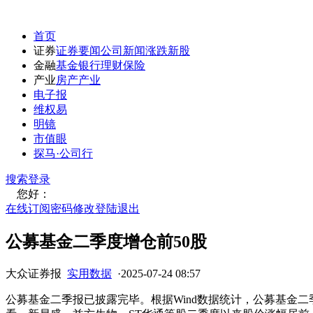
首页
证券
证券要闻
公司新闻
涨跌
新股
金融
基金
银行
理财
保险
产业
房产
产业
电子报
维权易
明镜
市值眼
探马·公司行
搜索
登录
您好：
在线订阅
密码修改
登陆退出
公募基金二季度增仓前50股
大众证券报
实用数据
·
2025-07-24 08:57
公募基金二季报已披露完毕。根据Wind数据统计，公募基金