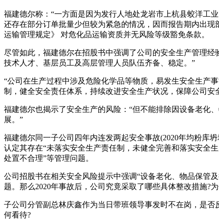
福建德尔称：“一方面是因为发行人地处龙岩市上杭县蛟洋工
还存在部分订单批量少但较为紧急的情况，因而报告期内出现部
运输管理规定》 对危化品运输资质并无风险等级豁免条款。
尽管如此，福建德尔在招股书中强调了公司的安全生产管理经
技术人才、基层员工及高层管理人员队伍齐备、稳定。”
“公司在生产过程中涉及危险化学品等物质，易发生安全生产事
制，健全安全责任体系，持续改进安全生产状况，保障公司安
福建德尔也揭示了安全生产的风险：“但不能排除因设备老化
展。”
福建德尔同一子公司四年内连发两起安全事故(2020年均粉库坍塌
认定其存在“未落实安全生产责任制，未健全完善和落实安全
处置不合理”等管理问题。
公司招股书在相关安全风险提示中强调“设备老化、物品保管及
题。那么2020年事故后，公司究竟采取了哪些具体整改措施?为何
子公司分管副总林庆鑫作为当日带班领导事发时不在岗，是否反
何看待?