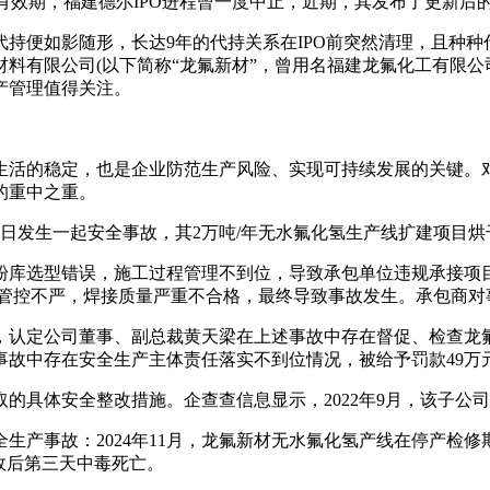
超过有效期，福建德尔IPO进程曾一度中止，近期，其发布了更新后
持便如影随形，长达9年的代持关系在IPO前突然清理，且种种
料有限公司(以下简称“龙氟新材”，曾用名福建龙氟化工有限公司
产管理值得关注。
生活的稳定，也是企业防范生产风险、实现可持续发展的关键。
的重中之重。
1月30日发生一起安全事故，其2万吨/年无水氟化氢生产线扩建项
粉库选型错误，施工过程管理不到位，导致承包单位违规承接项
量管控不严，焊接质量严重不合格，最终导致事故发生。承包商对
定书》，认定公司董事、副总裁黄天梁在上述事故中存在督促、检查
述事故中存在安全生产主体责任落实不到位情况，被给予罚款49万
的具体安全整改措施。企查查信息显示，2022年9月，该子公司
全生产事故：2024年11月，龙氟新材无水氟化氢产线在停产检
故后第三天中毒死亡。