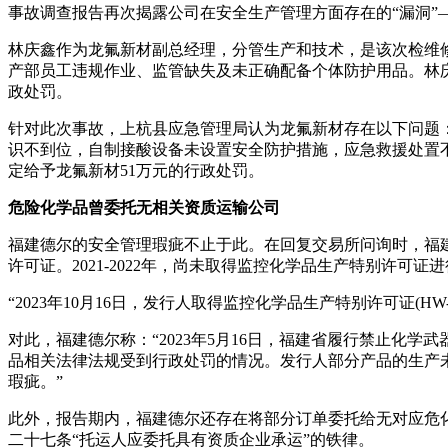
事故调查报告再次揭露公司在安全生产管理方面存在的“漏洞”
林庆鑫作为龙氟新材副总经理，分管生产和技术，是该次检维
产部员工违规作业、监管缺失及未正确配备个体防护用品。林庆鑫
政处罚。
针对此次事故，上杭县应急管理局认为龙氟新材存在以下问题：(1
识不到位，自制接酸设备未设置安全防护措施，应急救援处置
定给予龙氟新材51万元的行政处罚。
危险化学品曾委托无相关资质运输公司
福建德尔的安全管理瑕疵不止于此。在回复交易所问询时，福
许可证。2021-2022年，尚未取得监控化学品生产特别许可
“2023年10月16日，发行人取得监控化学品生产特别许可证(
对此，福建德尔称：“2023年5月16日，福建省履行禁止
品相关法律法规受到行政处罚的情况。发行人部分产品的生产
瑕疵。”
此外，报告期内，福建德尔还存在将部分订单委托给无对应危化
二十七条“托运人应委托具有资质企业承运”的铁律。