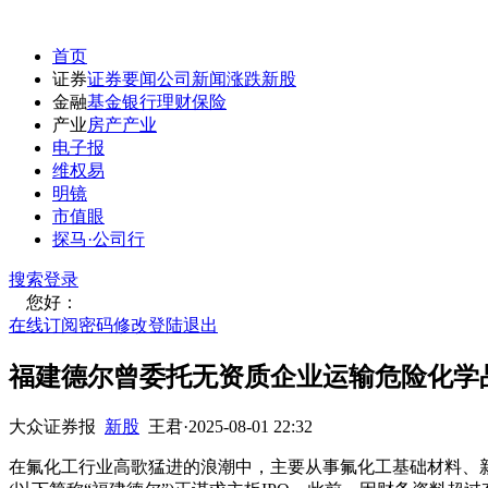
首页
证券
证券要闻
公司新闻
涨跌
新股
金融
基金
银行
理财
保险
产业
房产
产业
电子报
维权易
明镜
市值眼
探马·公司行
搜索
登录
您好：
在线订阅
密码修改
登陆退出
福建德尔曾委托无资质企业运输危险化学
大众证券报
新股
王君
·
2025-08-01 22:32
在氟化工行业高歌猛进的浪潮中，主要从事氟化工基础材料、