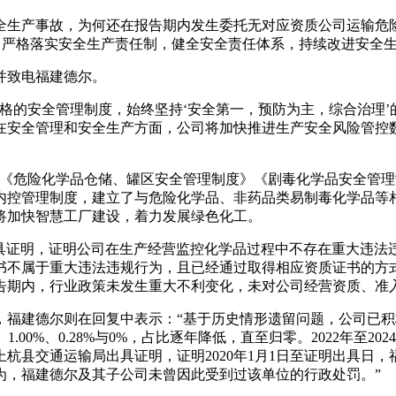
全生产事故，为何还在报告期内发生委托无对应资质公司运输危险
，严格落实安全生产责任制，健全安全责任体系，持续改进安全生
并致电福建德尔。
格的安全管理制度，始终坚持‘安全第一，预防为主，综合治理
在安全管理和安全生产方面，公司将加快推进生产安全风险管控
》《危险化学品仓储、罐区安全管理制度》《剧毒化学品安全管理
内控管理制度，建立了与危险化学品、非药品类易制毒化学品等
将加快智慧工厂建设，着力发展绿色化工。
公室出具证明，证明公司在生产经营监控化学品过程中不存在重大违
书不属于重大违法违规行为，且已经通过取得相应资质证书的方
告期内，行业政策未发生重大不利变化，未对公司经营资质、准
建德尔则在回复中表示：“基于历史情形遗留问题，公司已积极按有
.00%、0.28%与0%，占比逐年降低，直至归零。2022年至2
杭县交通运输局出具证明，证明2020年1月1日至证明出具日
为，福建德尔及其子公司未曾因此受到过该单位的行政处罚。”