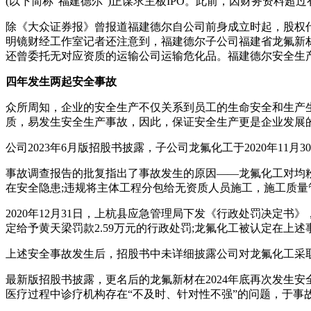
(以下简称“福建德尔”)正谋求主板IPO。此前，因财务资料
除《大众证券报》曾报道福建德尔自公司前身成立时起，股权代
明镜财经工作室记者还注意到，福建德尔子公司福建省龙氟新材
还曾委托无对应资质的运输公司运输危化品。福建德尔安全生
四年发生两起安全事故
众所周知，企业的安全生产不仅关系到员工的生命安全和生产
质，易发生安全生产事故，因此，保证安全生产更是企业发展
公司2023年6月版招股书披露，子公司龙氟化工于2020年1
事故调查报告的批复指出了事故发生的原因——龙氟化工对均
在安全隐患;违规将主体工程分包给无资质人员施工，施工质
2020年12月31日，上杭县应急管理局下发《行政处罚决
定给予黄天梁罚款2.59万元的行政处罚;龙氟化工被认定在上
上述安全事故发生后，招股书中未详细披露公司对龙氟化工采取
最新版招股书披露，更名后的龙氟新材在2024年底再次发生安
医疗过程中诊疗机构存在“不及时、针对性不强”的问题，于事