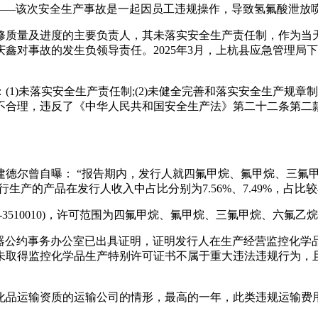
——该次安全生产事故是一起因员工违规操作，导致氢氟酸泄放
修质量及进度的主要负责人，其未落实安全生产责任制，作为当天
对事故的发生负领导责任。2025年3月，上杭县应急管理局下
)未落实安全生产责任制;(2)未健全完善和落实安全生产规章制度;
不合理，违反了《中华人民共和国安全生产法》第二十二条第二
建德尔曾自曝： “报告期内，发行人就四氟甲烷、氟甲烷、三氟
证进行生产的产品在发行人收入中占比分别为7.56%、7.49%，
HW-3510010)，许可范围为四氟甲烷、氟甲烷、三氟甲烷、六氟
化学武器公约事务办公室已出具证明，证明发行人在生产经营监控化
未取得监控化学品生产特别许可证书不属于重大违法违规行为，
品运输资质的运输公司的情形，最高的一年，此类违规运输费用占