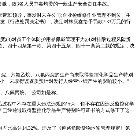
喷溅，致3名人员中毒灼烫的一般生产安全责任事故。
带班领导，事发时未在公司;企业检维修作业管理不到位、生
发《行政处罚决定书》，决定对林庆鑫给予罚款7.33万元的行
(3)对员工个体防护用品佩戴管理不力;(4)对排酸过程风险辨
款、四十四条第一款、第四十五条、四十一条第二款的规定，决
甲烷、六氟乙烷、八氟丙烷的生产尚未取得监控化学品生产特别
占比较小，未取得该资质预计对发行人经营业绩产生的影响较小。”
乙烷、八氟丙烷。”公司如是称。
学品过程中不存在重大违法违规的行为，也不存在因违反监控化学
且已经通过取得监控化学品生产特别许可证书的方式修正了这一
比高达14.32%。违反了《道路危险货物运输管理规定》第