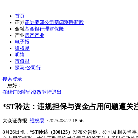
首页
证券
证券要闻
公司新闻
涨跌
新股
金融
基金
银行
理财
保险
产业
房产
产业
电子报
维权易
明镜
市值眼
探马·公司行
搜索
登录
您好：
在线订阅
密码修改
登陆退出
*ST聆达：违规担保与资金占用问题遭关
大众证券报
维权易
·
2025-08-27 18:56
8月26日晚，
*ST聆达（300125）
发布公告称，公司及相关当事