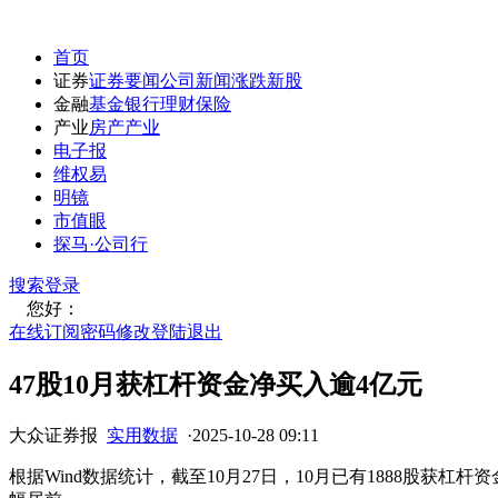
首页
证券
证券要闻
公司新闻
涨跌
新股
金融
基金
银行
理财
保险
产业
房产
产业
电子报
维权易
明镜
市值眼
探马·公司行
搜索
登录
您好：
在线订阅
密码修改
登陆退出
47股10月获杠杆资金净买入逾4亿元
大众证券报
实用数据
·
2025-10-28 09:11
根据Wind数据统计，截至10月27日，10月已有1888股