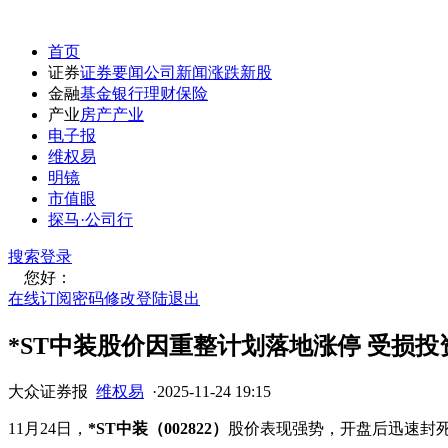
首页
证券
证券要闻
公司新闻
涨跌
新股
金融
基金
银行
理财
保险
产业
房产
产业
电子报
维权易
明镜
市值眼
探马·公司行
搜索
登录
您好：
在线订阅
密码修改
登陆退出
*ST中装股价因重整计划落地涨停 受损
大众证券报
维权易
·
2025-11-24 19:15
11月24日，
*ST中装（002822）
股价表现强势，开盘后迅速封死涨停