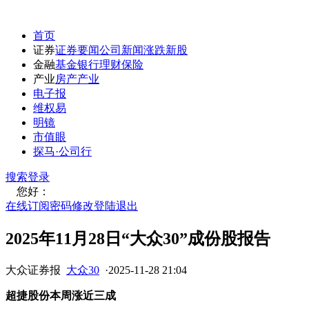
首页
证券
证券要闻
公司新闻
涨跌
新股
金融
基金
银行
理财
保险
产业
房产
产业
电子报
维权易
明镜
市值眼
探马·公司行
搜索
登录
您好：
在线订阅
密码修改
登陆退出
2025年11月28日“大众30”成份股报告
大众证券报
大众30
·
2025-11-28 21:04
超捷股份本周涨近三成