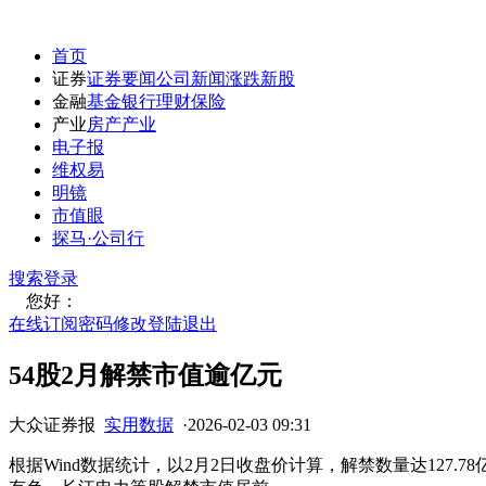
首页
证券
证券要闻
公司新闻
涨跌
新股
金融
基金
银行
理财
保险
产业
房产
产业
电子报
维权易
明镜
市值眼
探马·公司行
搜索
登录
您好：
在线订阅
密码修改
登陆退出
54股2月解禁市值逾亿元
大众证券报
实用数据
·
2026-02-03 09:31
根据Wind数据统计，以2月2日收盘价计算，解禁数量达127.