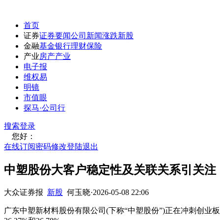
首页
证券
证券要闻
公司新闻
涨跌
新股
金融
基金
银行
理财
保险
产业
房产
产业
电子报
维权易
明镜
市值眼
探马·公司行
搜索
登录
您好：
在线订阅
密码修改
登陆退出
中塑股份大客户稳定性及关联关系引关注：
大众证券报
新股
何玉晓
·
2026-05-08 22:06
广东中塑新材料股份有限公司(下称“中塑股份”)正在冲刺创业板IP