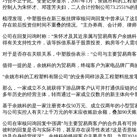
巧合不止于此。变更记录显示，2007年1月，余姚市科的工
控制人为朱怀才、邓莲芳夫妇，二人合计控制公司73.2551%
梳理发现，中塑股份在新三板挂牌审核问询回复中曾承认了这
存在前后投资但时间不重叠的情况。”主办券商、会计师、律师
公司在回复问询时称：“朱怀才及其近亲属与贸易商客户余姚科
得有关支持性文件，该等拆借系基于股票投资、购房等个人需
对于是否存在关联关系，中塑股份表示：“公司与主要贸易商客
值得一提的是，余姚科的为贸易商，终端客户为家电品牌厂商
“余姚市科的工程塑料有限公司”的业务同样涉及工程塑料批发
那么，一家成立不久就获得下游品牌客户认可并打通供应链的
多年历史的经营主体，转而通过一家成立仅数月的新主体向中
基于余姚科的是一家注册资本仅50万元、成立仅两年的小型贸易
与公司实控人有关?上千万元的年末应收账款余额，叠加90天账
公司在审核问询回复中强调“与主要贸易商客户的合作具有可持续性
彼时的回复是否与实际不符，甚至存在误导性表述?这是否意味着2
动及自身经营状况”，余姚科的终端客户主要是九阳，九阳202