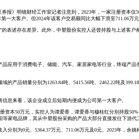
证券报》明镜财经工作室记者注意到，2023年，一家注册资本仅
当年第一大客户。但2024年该客户交易额同比大幅下滑至711.06万
续”的表述存在差异。此外，中塑股份实控人还曾持股与上述客户
产品应用于消费电子、储能、汽车、家居家电等行业，终端产品
的产品销量分别为1263.84吨、5415.56吨、2462.22吨及
商信息来看，该企业成立后短期内便成为公司第一大客户。
注册资本50万元，实控人为谭爱香，谭爱香与穆桂红分别持股50%
阳等家电品牌，其从中塑股份采购的产品大部分直接发往下游代工厂
收入分别为0元、5364.37万元、711.06万元及0元。2023年