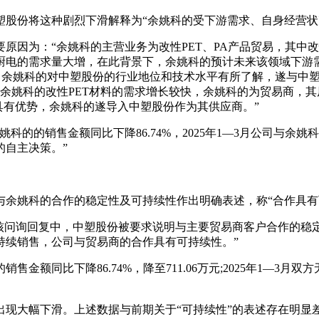
，中塑股份将这种剧烈下滑解释为“余姚科的受下游需求、自身经营
要原因为：“余姚科的主营业务为改性PET、PA产品贸易，其中
对厨电的需求量大增，在此背景下，余姚科的预计未来该领域下游
，余姚科的对中塑股份的行业地位和技术水平有所了解，遂与中塑股
对余姚科的改性PET材料的需求增长较快，余姚科的为贸易商，
具有优势，余姚科的遂导入中塑股份作为其供应商。”
余姚科的的销售金额同比下降86.74%，2025年1—3月公司与
的自主决策。”
余姚科的合作的稳定性及可持续性作出明确表述，称“合作具有
问询回复中，中塑股份被要求说明与主要贸易商客户合作的稳定性
持续销售，公司与贸易商的合作具有可持续性。”
金额同比下降86.74%，降至711.06万元;2025年1—3月
即出现大幅下滑。上述数据与前期关于“可持续性”的表述存在明显