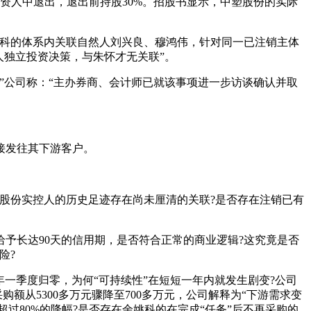
投资人中退出，退出前持股30%。招股书显示，中塑股份的实际
姚科的体系内关联自然人刘兴良、穆鸿伟，针对同一已注销主体
人独立投资决策，与朱怀才无关联”。
”公司称：“主办券商、会计师已就该事项进一步访谈确认并取
接发往其下游客户。
股份实控人的历史足迹存在尚未厘清的关联?是否存在注销已有
并给予长达90天的信用期，是否符合正常的商业逻辑?这究竟是否
险?
5年一季度归零，为何“可持续性”在短短一年内就发生剧变?公司
额从5300多万元骤降至700多万元，公司解释为“下游需求变
超过80%的降幅?是否存在余姚科的在完成“任务”后不再采购的