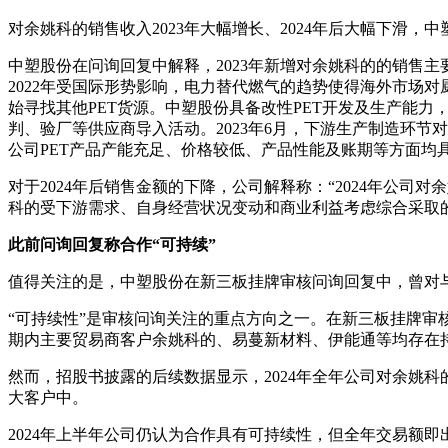
对余姚科的销售收入2023年大幅增长、2024年后大幅下滑
中塑股份在问询回复中解释，2023年新增对余姚科的的销售主
2022年受国际形势影响，电力替代燃气的趋势使得海外市场
始寻找其他PET货源。中塑股份具备改性PET开发及生产能力
判、验厂等供应商导入活动。2023年6月，下游生产制造环节
公司PET产品产能充足、价格较低、产品性能及账期等方面均
对于2024年后销售金额的下降，公司解释称：“2024年公司对
科的受下游需求、自身经营状况变动和商业利益考虑综合采取
此前问询回复称合作“可持续”
值得关注的是，中塑股份在新三板挂牌审核问询回复中，曾对与
“可持续性”是审核问询关注的重点方向之一。在新三板挂牌审核
期内主要贸易商客户余姚科的、易蔓新材料、伊能通等均存在
然而，招股书披露的后续数据显示，2024年全年公司对余姚科的销售
大客户中。
2024年上半年公司仍认为合作具有可持续性，但全年交易额