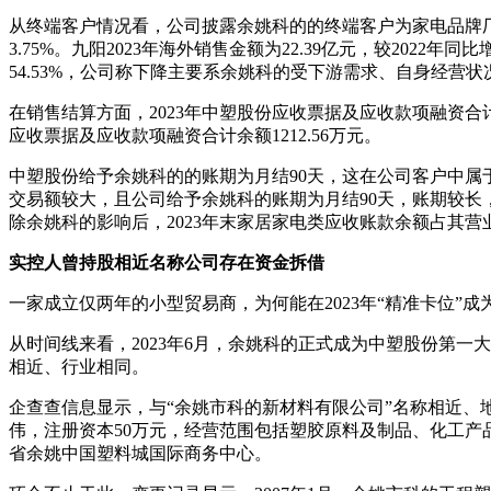
从终端客户情况看，公司披露余姚科的的终端客户为家电品牌厂商
3.75%。九阳2023年海外销售金额为22.39亿元，较2022年
54.53%，公司称下降主要系余姚科的受下游需求、自身经营
在销售结算方面，2023年中塑股份应收票据及应收款项融资合
应收票据及应收款项融资合计余额1212.56万元。
中塑股份给予余姚科的的账期为月结90天，这在公司客户中属于
交易额较大，且公司给予余姚科的账期为月结90天，账期较
除余姚科的影响后，2023年末家居家电类应收账款余额占其营业收
实控人曾持股相近名称公司
存在资金拆借
一家成立仅两年的小型贸易商，为何能在2023年“精准卡位”成
从时间线来看，2023年6月，余姚科的正式成为中塑股份第
相近、行业相同。
企查查信息显示，与“余姚市科的新材料有限公司”名称相近、地
伟，注册资本50万元，经营范围包括塑胶原料及制品、化工
省余姚中国塑料城国际商务中心。