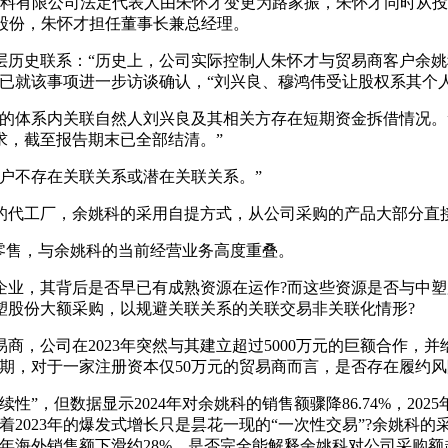
程塑料有限公司法定代表人由朱怀才变更为路家振，朱怀才同时从
的股份，朱怀才担任董事长兼总经理。
层历史联系：“历史上，公司实际控制人朱怀才与贸易商客户余
已就该事项进一步访谈确认，“刘兴良、穆鸿伟受让股权系其个
的体系内关联自然人刘兴良及其相关方存在短期资金拆借情况。
求，截至报告期末已全部结清。”
户不存在关联关系或潜在关联关系。”
的代工厂，余姚科的采用自提方式，从公司采购的产品大部分直
零售，与余姚科的当前经营业务高度重叠。
企业，其背后是否早已有成熟资源在运作?而这些资源是否与中塑
塑股份大额采购，以规避关联关系的关联交易非关联化情形?
商，公司在2023年突然与其建立超过5000万元的巨额合作，
期，对于一家注册资本仅50万元的贸易商而言，是否存在履约风
”，但数据显示2024年对余姚科的销售额骤降86.74%，202
023年的爆发式增长只是昙花一现的“一次性交易”?余姚科的采购
4年海外销售额下滑约28%，是否完全能解释余姚科对公司采购额