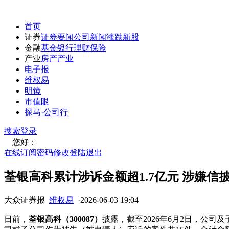
首页
证券
证券要闻
公司新闻
涨跌
新股
金融
基金
银行
理财
保险
产业
房产
产业
电子报
维权易
明镜
市值眼
探马·公司行
搜索
登录
您好：
在线订阅
密码修改
登陆退出
荃银高科累计涉诉金额超1.7亿元 涉嫌
大众证券报
维权易
·
2026-06-03 19:04
日前，
荃银高科（300087）
披露，截至2026年6月2日，公司