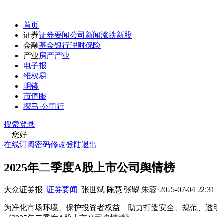
首页
证券
证券要闻
公司新闻
涨跌
新股
金融
基金
银行
理财
保险
产业
房产
产业
电子报
维权易
明镜
市值眼
探马·公司行
搜索
登录
您好：
在线订阅
密码修改
登陆退出
2025年二季度A股上市公司舆情榜
大众证券报
证券要闻
张世斌 陈慧 张曌 朱蓉
·
2025-07-04 22:31
为净化市场环境、保护投资者权益，助力打造安全、规范、透明、