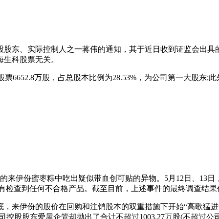
到控股股东、实际控制人之一蒋伟的通知，其于近日收到证监会出
海生科股票无关。
6652.8万股，占总股本比例为28.53%，为公司第一大股东;此
食的来伊份蜜枣粽中吃出疑似带血创可贴的异物。5月12日、13
没有检查到任何不合格产品。截至目前，上述事件的最终调查结果
来伊份的股价在回购和注销股本的双重措施下开始“高歌猛进”，一度于
公司控股股东爱屋企管却抛出了合计不超过1003.27万股(不超