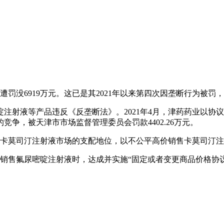
没6919万元。这已是其2021年以来第四次因垄断行为被罚，
注射液等产品违反《反垄断法》。2021年4月，津药药业以协
争，被天津市市场监督管理委员会罚款4402.26万元。
国卡莫司汀注射液市场的支配地位，以不公平高价销售卡莫司汀注射
销售氟尿嘧啶注射液时，达成并实施“固定或者变更商品价格协议”