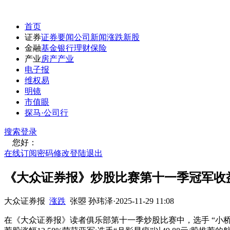
首页
证券
证券要闻
公司新闻
涨跌
新股
金融
基金
银行
理财
保险
产业
房产
产业
电子报
维权易
明镜
市值眼
探马·公司行
搜索
登录
您好：
在线订阅
密码修改
登陆退出
《大众证券报》炒股比赛第十一季冠军收益率
大众证券报
涨跌
张曌 孙玮泽
·
2025-11-29 11:08
在《大众证券报》读者俱乐部第十一季炒股比赛中，选手 “小桥流水”以12.