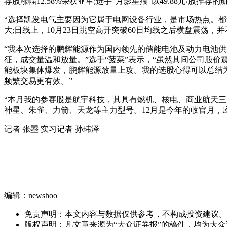
荐股涨幅12.58%荣获亚军;选手“月影星痕”以49.88元/股推荐的航
“选择凯发电气主要因为它属于电网设备行业，是市场热点。都
大;日线上，10月23日跳空高开突破60日均线之后横盘震
“我本次选择的鹏辉能源作为国内领先的储能电池及动力电池
征，成交量温和放量。”选手“菠菜”表示，“虽然其间公司股
能板块集体爆发，鹏辉能源放量上攻。我的选股心得可以总结为
频繁交易更有效。”
“本月我的参赛股是航宇科技，其具有燃机、核电、商业航天三
神星、朱雀、力箭、天龙等主力型号。12月是今年的收官月
记者 张曌 实习记者 孙玮泽
编辑：newshoo
免责声明：本文内容与数据仅供参考，不构成投资建议。
版权声明：凡文章来源为“大众证券报”的稿件，均为大