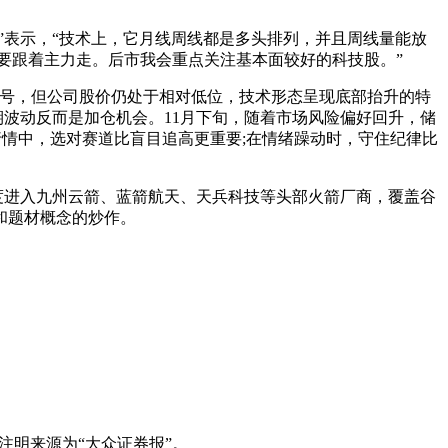
”表示，“技术上，它月线周线都是多头排列，并且周线量能放
然要跟着主力走。后市我会重点关注基本面较好的科技股。”
信号，但公司股价仍处于相对低位，技术形态呈现底部抬升的特
期波动反而是加仓机会。11月下旬，随着市场风险偏好回升，储
行情中，选对赛道比盲目追高更重要;在情绪躁动时，守住纪律比
度进入九州云箭、蓝箭航天、天兵科技等头部火箭厂商，覆盖谷
和题材概念的炒作。
注明来源为“大众证券报”。