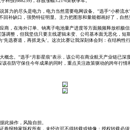
宇科技(688239)，荐股涨幅5.21%荣获季军。
说算力的尽头是电力，电力当然需要电网设备。”选手“小桥流水
荡，并不回补缺口，强势特征明显。主力把图形和量能都画好了，自
供应商，在海外订单、钠离子电池量产进度等方面频频释放积极
价震荡调整，但我坚信只要主线逻辑未变、公司基本面无恶化，短
‘先选赛道，再抓龙头’。这次比赛让我深刻体会到：在结构性
大概念。”选手“月影星痕”表示，该公司在商业航天产业链已深
，应该在防守保住今年成果的同时，重点关注政策驱动的跨年行情
据此操作，风险自担。
众证券报独家版权所有，未经许可不得转载或镜像；授权转载必须