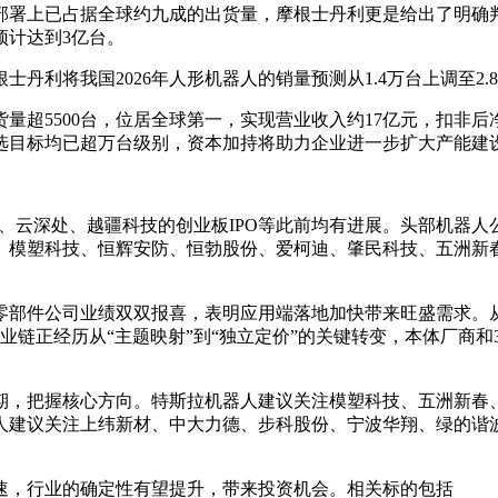
生产和部署上已占据全球约九成的出货量，摩根士丹利更是给出了明
预计达到3亿台。
利将我国2026年人形机器人的销量预测从1.4万台上调至2.8万台
超5500台，位居全球第一，实现营业收入约17亿元，扣非后净利润
选目标均已超万台级别，资本加持将助力企业进一步扩大产能建
能、云深处、越疆科技的创业板IPO等此前均有进展。头部机器
、模塑科技、恒辉安防、恒勃股份、爱柯迪、肇民科技、五洲新
零部件公司业绩双双报喜，表明应用端落地加快带来旺盛需求。
人产业链正经历从“主题映射”到“独立定价”的关键转变，本体厂
期，把握核心方向。特斯拉机器人建议关注模塑科技、五洲新春
人建议关注上纬新材、中大力德、步科股份、宁波华翔、绿的谐
速，行业的确定性有望提升，带来投资机会。相关标的包括