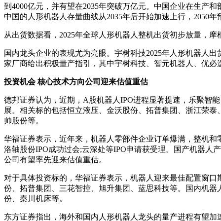
到4000亿元，并有望在2035年突破万亿元。中国企业在
中国的人形机器人存量曲线从2035年后开始加速上行，2050年
从出货数据看，2025年全球人形机器人整机出货初步放量，摩根士丹
国内龙头企业的表现尤为亮眼。宇树科技2025年人形机器人出货量
家厂商给出积极量产指引，其中宇树科技、智元机器人、优必
投资机会 核心技术方向公司迎来估值重估
德邦证券认为，近期，A股机器人IPO进程显著提速，乐聚智
展。相关标的包括恒立液压、金沃股份、拓普集团、浙江荣泰
帅股份等。
华福证券表示，近年来，机器人零部件企业订单爆满，整机和
洛轴股份IPO成功过会;云深处等IPO申请获受理。国产机器
公司有望率先迎来估值重估。
对于具体投资标的，华福证券表示，机器人迎来最佳配置窗口
份、拓普集团、三花智控、旭升集团、蓝思科技等。国内机器
份、秦川机床等。
东方证券指出，海外和国内人形机器人龙头的量产进程有望加