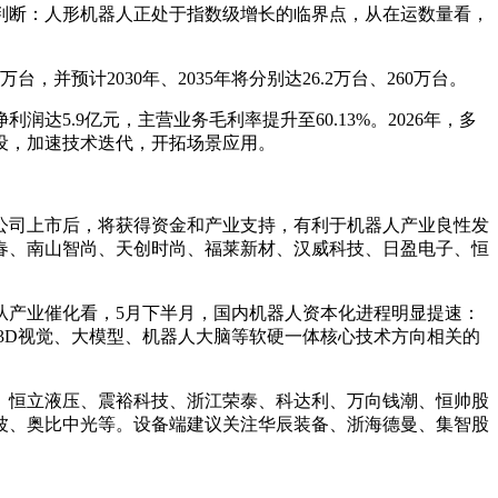
确判断：人形机器人正处于指数级增长的临界点，从在运数量看，
，并预计2030年、2035年将分别达26.2万台、260万台。
达5.9亿元，主营业务毛利率提升至60.13%。2026年，多
设，加速技术迭代，开拓场景应用。
人公司上市后，将获得资金和产业支持，有利于机器人产业良性发
春、南山智尚、天创时尚、福莱新材、汉威科技、日盈电子、恒
从产业催化看，5月下半月，国内机器人资本化进程明显提速：
商和3D视觉、大模型、机器人大脑等软硬一体核心技术方向相关的
、恒立液压、震裕科技、浙江荣泰、科达利、万向钱潮、恒帅股
波、奥比中光等。设备端建议关注华辰装备、浙海德曼、集智股