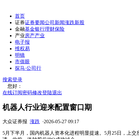
首页
证券
证券要闻
公司新闻
涨跌
新股
金融
基金
银行
理财
保险
产业
房产
产业
电子报
维权易
明镜
市值眼
探马·公司行
搜索
登录
您好：
在线订阅
密码修改
登陆退出
机器人行业迎来配置窗口期
大众证券报
涨跌
·
2026-05-27 09:17
5月下半月，国内机器人资本化进程明显提速。5月25日，上交