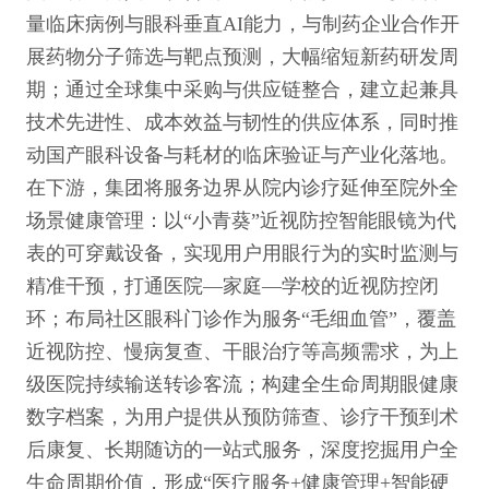
量临床病例与眼科垂直AI能力，与制药企业合作开
展药物分子筛选与靶点预测，大幅缩短新药研发周
期；通过全球集中采购与供应链整合，建立起兼具
技术先进性、成本效益与韧性的供应体系，同时推
动国产眼科设备与耗材的临床验证与产业化落地。
在下游，集团将服务边界从院内诊疗延伸至院外全
场景健康管理：以“小青葵”近视防控智能眼镜为代
表的可穿戴设备，实现用户用眼行为的实时监测与
精准干预，打通医院—家庭—学校的近视防控闭
环；布局社区眼科门诊作为服务“毛细血管”，覆盖
近视防控、慢病复查、干眼治疗等高频需求，为上
级医院持续输送转诊客流；构建全生命周期眼健康
数字档案，为用户提供从预防筛查、诊疗干预到术
后康复、长期随访的一站式服务，深度挖掘用户全
生命周期价值，形成“医疗服务+健康管理+智能硬