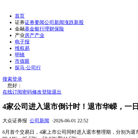
首页
证券
证券要闻
公司新闻
涨跌
新股
金融
基金
银行
理财
保险
产业
房产
产业
电子报
维权易
明镜
市值眼
探马·公司行
搜索
登录
您好：
在线订阅
密码修改
登陆退出
4家公司进入退市倒计时！退市华嵘，一日
大众证券报
公司新闻
·
2026-06-01 22:52
6月首个交易日，4家上市公司同时进入退市整理期，分别为退市华嵘