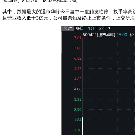
90.44%、85.57%、58.02%和44.57%。
其中，跌幅最大的退市华嵘今日盘中一度触发临停，换手率高达25
且营业收入低于3亿元，公司股票触及终止上市条件，上交所