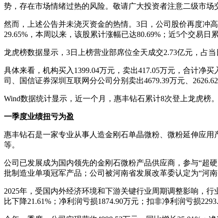
势，存在市场情绪过热的风险。敬请广大投资者注意二级市场
然而，上述公告并未浇灭资金的热情。3日，公司股价再度冲高，收盘
29.65%，本周以来，该股累计涨幅已达80.69%；近5个交易日
龙虎榜数据显示，3日上榜营业部席位全天成交2.73亿元，占当日总
具体来看，机构买入1399.04万元，卖出417.05万元，合计
司、国信证券深圳互联网分公司分别卖出4679.39万元、2626.6
Wind数据统计显示，近一个月，惠丰钻石累计8次登上龙虎
一季度业绩扭亏为盈
惠丰钻石是一家专业从事人造金刚石单晶微粉、微粉延伸应用产
等。
公司已发展成为国内领先的金刚石微粉产品供应商，参与“超硬
批制造业单项冠军产品；公司被河南省发展改革委认定为“河南
2025年，受国内外经济环境和下游关键行业周期调整影响，
比下降21.61%；净利润亏损1874.90万元；扣非净利润亏损2293