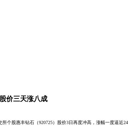
石股价三天涨八成
惠丰钻石（920725）股价3日再度冲高，涨幅一度逼近24%，收盘