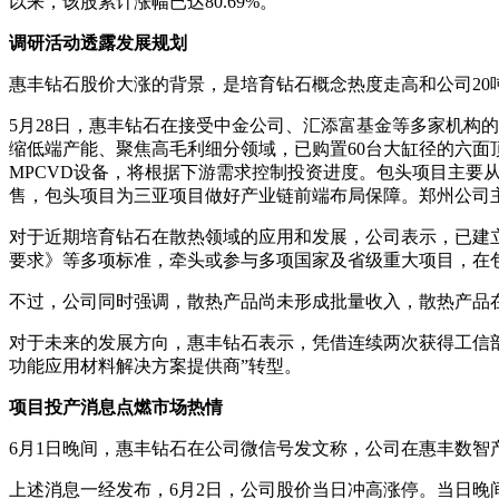
以来，该股累计涨幅已达80.69%。
调研活动透露发展规划
惠丰钻石股价大涨的背景，是培育钻石概念热度走高和公司20
5月28日，惠丰钻石在接受中金公司、汇添富基金等多家机构
缩低端产能、聚焦高毛利细分领域，已购置60台大缸径的六面
MPCVD设备，将根据下游需求控制投资进度。包头项目主要
售，包头项目为三亚项目做好产业链前端布局保障。郑州公司
对于近期培育钻石在散热领域的应用和发展，公司表示，已建
要求》等多项标准，牵头或参与多项国家及省级重大项目，在
不过，公司同时强调，散热产品尚未形成批量收入，散热产品
对于未来的发展方向，惠丰钻石表示，凭借连续两次获得工信部
功能应用材料解决方案提供商”转型。
项目投产消息点燃市场热情
6月1日晚间，惠丰钻石在公司微信号发文称，公司在惠丰数智
上述消息一经发布，6月2日，公司股价当日冲高涨停。当日