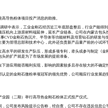
吨高导热粉体项目投产消息的助推。
的调研中表示，工业金刚石经历近三年底部盘整后，行业产能得到
顶压机向上游原材料端延伸，延长产业链条。公司在内蒙古包头投资
从事CVD金刚石热沉片、半导体等功能材料及培育钻石的研发
主要为管理总部和技术中心，此外还负责新产品量产前的小试环
立高水平的研发生产队伍，形成多项专利，牵头或参与制定《金
包头的扩产就是为了市场发展的提前准备。
在下游应用能否顺利实现，影响的因素较多且存在较大的不确定
认定的金刚石微粉单项冠军的领先优势，公司顺应行业发展趋势
产业园（二期）举行高导热金刚石粉体正式投产仪式。
晚间，公司发布风险提示公告称，经自查，公司不存在违反信息公