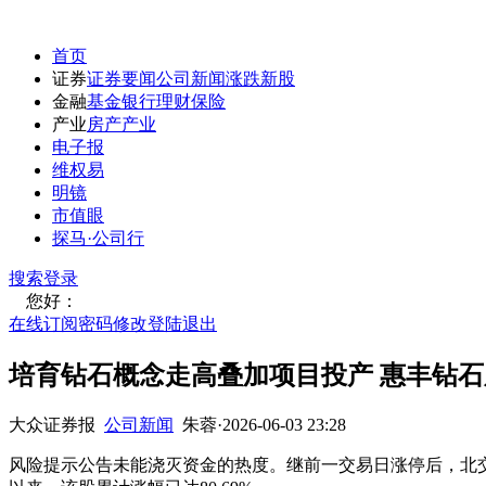
首页
证券
证券要闻
公司新闻
涨跌
新股
金融
基金
银行
理财
保险
产业
房产
产业
电子报
维权易
明镜
市值眼
探马·公司行
搜索
登录
您好：
在线订阅
密码修改
登陆退出
培育钻石概念走高叠加项目投产 惠丰钻
大众证券报
公司新闻
朱蓉
·
2026-06-03 23:28
风险提示公告未能浇灭资金的热度。继前一交易日涨停后，北交所个股