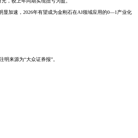
.45万元，较上年同期实现扭亏为盈。
明显加速，2026年有望成为金刚石在AI领域应用的0—1产业化
。
注明来源为“大众证券报”。