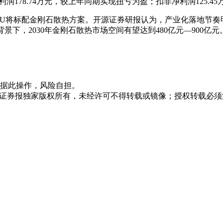
；净利润178.74万元，较上年同期实现扭亏为盈；扣非净利润125
架构GPU将标配金刚石散热方案。开源证券研报认为，产业化落地节奏
下，2030年金刚石散热市场空间有望达到480亿元—900亿元
据此操作，风险自担。
众证券报独家版权所有，未经许可不得转载或镜像；授权转载必须