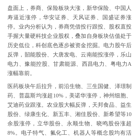
盘面上，券商、保险板块大涨，新华保险、中国人
寿逼近涨停，华安证券、天风证券、国盛证券涨
停。业内分析认为，券商凭借投行跟投、股权直投
手握大量硬科技企业股权，叠加自身板块估值处于
历史低位，科创底色逐步被资金挖掘。电力股午后
反弹，韶能股份、大唐发电、云南能投涨停，乐山
电力、豫能控股、甘肃能源、西昌电力、粤电力A
涨幅靠前。
医药板块午后拉升，前沿生物、三生国健、泽璟制
药、普蕊斯均涨超10%，美诺华涨停，神州细胞、
艾迪药业跟涨。农业股大幅反弹，天邦食品、益生
股份、绿康生化、新五丰、湘佳股份、新希望等10
余股涨停，立华股份、永顺生物、晓鸣股份涨超
8%。电子特气、氟化工、机器人等概念股均有活