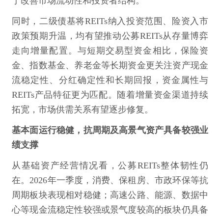
于改善市场流动性和投资者结构。
同时，二级债基将REITs纳入投资范围、险资入市
政策预期升温，均有望推动公募REITs从存量博弈
走向增量配置。与短期交易型资金相比，保险资
金、指数基金、养老金等长期资金更关注资产现金
流稳定性、分红确定性和长期回报，资金属性与
REITs产品特征更为匹配。随着增量资金渠道持续
拓宽，市场供需关系有望逐步修复。
基本面运行稳健，抗周期及高景气资产具备较强业
绩支撑
从基础资产经营情况看，公募REITs整体韧性仍
在。2026年一季度，消费、保租房、市政环保等抗
周期板块表现相对稳健；高速公路、能源、数据中
心等现金流稳定性较强或景气度较高的板块仍具备