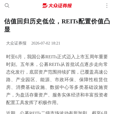
估值回归历史低位，REITs配置价值凸
显
大众证券报
2026-07-02 18:21
时至6月，我国公募REITs正式迈入上市五周年重要
时刻。五年来，公募REITs从首批试点逐步走向常
态化发行，底层资产范围持续扩围，已覆盖高速公
路、产业园区、能源、市政环保、保障性租赁住
房、消费基础设施、数据中心等多类基础设施资
产，为盘活存量资产、服务实体经济和丰富投资者
配置工具发挥了积极作用。
近期，公募REITs二级市场波动有所加剧。截至6月