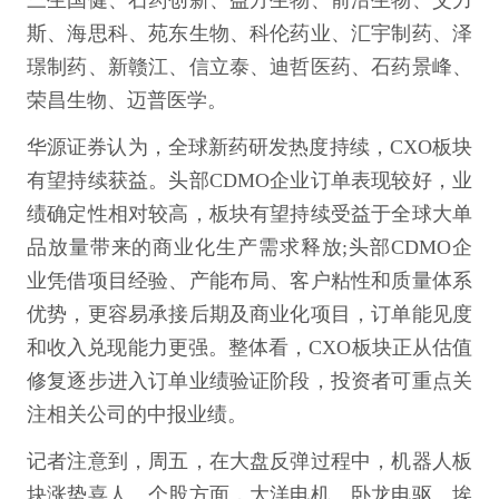
三生国健、石药创新、益方生物、前沿生物、艾力
斯、海思科、苑东生物、科伦药业、汇宇制药、泽
璟制药、新赣江、信立泰、迪哲医药、石药景峰、
荣昌生物、迈普医学。
华源证券认为，全球新药研发热度持续，CXO板块
有望持续获益。头部CDMO企业订单表现较好，业
绩确定性相对较高，板块有望持续受益于全球大单
品放量带来的商业化生产需求释放;头部CDMO企
业凭借项目经验、产能布局、客户粘性和质量体系
优势，更容易承接后期及商业化项目，订单能见度
和收入兑现能力更强。整体看，CXO板块正从估值
修复逐步进入订单业绩验证阶段，投资者可重点关
注相关公司的中报业绩。
记者注意到，周五，在大盘反弹过程中，机器人板
块涨势喜人。个股方面，大洋电机、卧龙电驱、埃