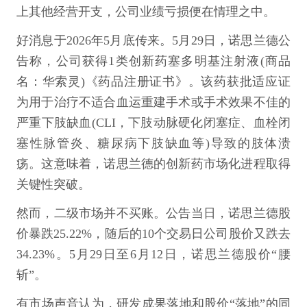
上其他经营开支，公司业绩亏损便在情理之中。
好消息于2026年5月底传来。5月29日，诺思兰德公
告称，公司获得1类创新药塞多明基注射液(商品
名：华索灵)《药品注册证书》。该药获批适应证
为用于治疗不适合血运重建手术或手术效果不佳的
严重下肢缺血(CLI，下肢动脉硬化闭塞症、血栓闭
塞性脉管炎、糖尿病下肢缺血等)导致的肢体溃
疡。这意味着，诺思兰德的创新药市场化进程取得
关键性突破。
然而，二级市场并不买账。公告当日，诺思兰德股
价暴跌25.22%，随后的10个交易日公司股价又跌去
34.23%。5月29日至6月12日，诺思兰德股价“腰
斩”。
有市场声音认为，研发成果落地和股价“落地”的同