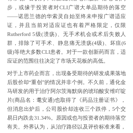
步，或缘于投资者对CLI广谱大单品期待的落空
——诺思兰德的华索灵自始至终未申报广谱适应
证，并且当前对适应证也有着严格限定，仅限
Rutherford 5级(溃疡)、无手术机会或术后失败人
群，排除了可手术、静息痛无溃疡(4级)、坏疽(6
级)等绝大多数CLI患者。对于一款创新药而言，适
应证的范围往往决定了市场天花板的高低。
对于上市药企而言，出现备受期待的研发成果落地
后股价却“重创”的情况并非个例。不久前，通化金
马研发的用于治疗阿尔茨海默病的琥珀酸安维吖啶
片(商品名：耄安通)也取得了《药品注册证书》，
但消息出炉后，公司股价却连收三个跌停，5个交
易日内跌去31.34%。原因或也与投资者的期待落空
有关。外界认为，从治疗路径以及评价标准来看，