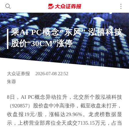
乘AI PC概念“东风” 泓禧科技
股价“30CM”涨停
大众证券报
2026-07-08 22:52
朱蓉
8日，AI PC概念异动拉升，北交所个股泓禧科技
（920857）股价盘中冲高涨停，截至收盘未打开，
收盘报19元/股，涨幅达29.96%。龙虎榜数据显
示，上榜营业部席位全天成交7135.15万元，占当