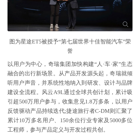
图为星途ET5被授予“第七届世界十佳智能汽车”荣
誉
以用户为中心，奇瑞集团加快构建“人·车·家”生态
融合的出行新场景。从产品开发源头起，奇瑞就倾
听用户声音，并系统性地纳入到研发、设计与品牌
建设全流程。风云A9L通过全球共创计划，累计吸
引超500万用户参与，收集意见1.8万多条，以用户
反馈驱动产品持续迭代;捷途旅行者C-DM则汇聚了
累计10万多名用户、150余位行业专家及5000多位
工程师，参与产品定义与开发过程共创。