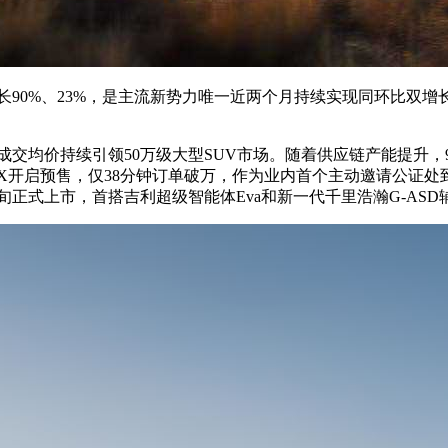
长90%、23%，是主流新势力唯一近两个月持续实现同环比双增长的
交均价持续引领50万级大型SUV市场。随着供应链产能提升，9X交
8X开启预售，仅38分钟订单破万，作为业内首个主动邀请公证
旬正式上市，首搭吉利超级智能体Eva和新一代千里浩瀚G-ASD