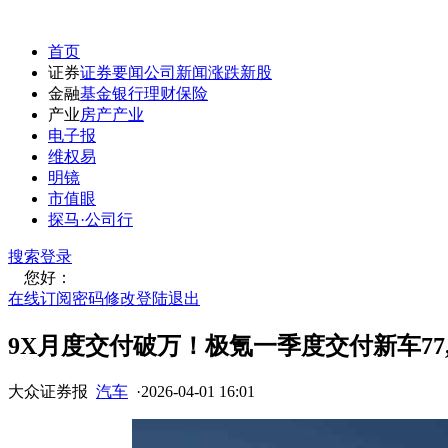
首页
证券
证券要闻
公司新闻
涨跌
新股
金融
基金
银行
理财
保险
产业
房产
产业
电子报
维权易
明镜
市值眼
探马·公司行
搜索
登录
您好：
在线订阅
密码修改
登陆退出
9X月度交付破万！极氪一季度交付新车77,
大众证券报
汽车
·
2026-04-01 16:01