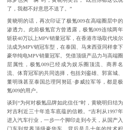
了，我都不好意思不送了。”
黄晓明的话，再次印证了极氪009在高端圈层中的
渗透力。此前极氪官方曾透露，极氪009连续两年
斩获40万以上MPV销量冠军，在香港市场取代埃尔
法成为MPV销冠车型，在泰国、马来西亚同样拿下
豪华纯电MPV销量冠军。凭借顶级产品力与高端圈
层属性，极氪009已经成为娱乐圈顶流、商界名
流、体育冠军的共同选择，包括刘銮雄、郭富城、
董明珠甚至泰国总理阿努廷·参威拉军等，都是极
氪009的用户。
谈到“为何对极氪品牌如此信任”时，黄晓明归结为
对吉利近三十年造车底蕴的信赖。“吉利从1997年
进入汽车行业，一步一个脚印走到今天，从国产入
门车到世界顶级豪华车，背后是几十年的技术积