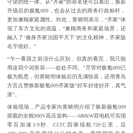
守望的统一体‌。从“齐家”的命名便可以看出，焕新
升级后的极氪009，也会从过去的商务行政标杆，
更加兼顾家庭属性。对此，黄晓明表示，“齐家”体
现了东方文化的底蕴，“兼顾商务和家庭场景，还
融入了‘修身齐家治国平天下’的文化精神，齐家版
名字很好。”
“乍一看跟之前没什么区别，但真的看完，我只能
用这四个词形容——处处不同。”尽管对极氪009已
极为熟悉，但黄晓明体验后仍充满惊喜，还用青岛
方言点赞焕新极氪009齐家版“好车好使好开，真气
派”。
体验现场，产品专家向黄晓明介绍了焕新极氪009
搭载的全栈900V高压架构——680kW双电机可实现
零百加速3.9秒、CLTC四驱续航720公里，且