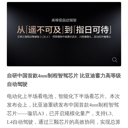
自研中国首款4nm制程智驾芯片 比亚迪蓄力高等级
自动驾驶
电动化上半场看电池，智能化下半场看芯片。本次
发布会上，比亚迪重磅发布中国首款4nm制程智驾
芯片——璇玑A3，已开启规模化量产，支持L3、
L4自动驾驶，通过三颗芯片的高效协同，实现总算