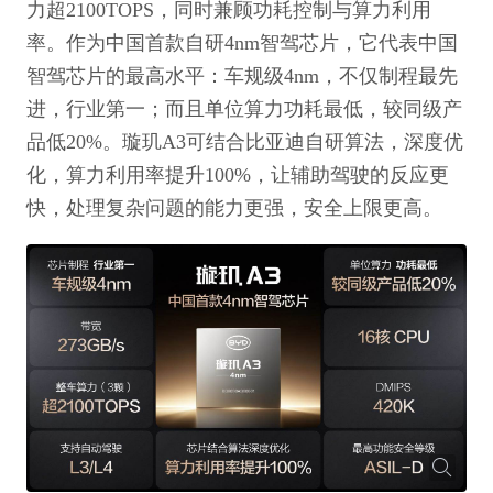
力超2100TOPS，同时兼顾功耗控制与算力利用
率。作为中国首款自研4nm智驾芯片，它代表中国
智驾芯片的最高水平：车规级4nm，不仅制程最先
进，行业第一；而且单位算力功耗最低，较同级产
品低20%。璇玑A3可结合比亚迪自研算法，深度优
化，算力利用率提升100%，让辅助驾驶的反应更
快，处理复杂问题的能力更强，安全上限更高。