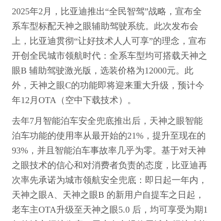
2025年2月，比亚迪推出“全民智驾”战略，宣布全
系车型标配天神之眼辅助驾驶系统。此次发布会
上，比亚迪贯彻“让好技术人人可享”的理念，宣布
开创全民城市领航时代：全系车型均可搭载天神之
眼B 辅助驾驶激光版，选装价格为12000元。此
外，天神之眼C的功能即将迎来重大升级，预计今
年12月OTA（空中下载技术）。
去年7月智能泊车安全兜底推出后，天神之眼智能
泊车功能的使用率从最开始的21%，提升至现在的
93%，并且智能泊车事故率几乎为零。基于对天神
之眼技术的信心和对消费者负责的态度，比亚迪再
次率先承诺为城市领航安全兜底：即日起一年内，
天神之眼A、天神之眼B 的新用户自提车之日起，
老车主OTA升级至天神之眼5.0 后，均可享受为期1