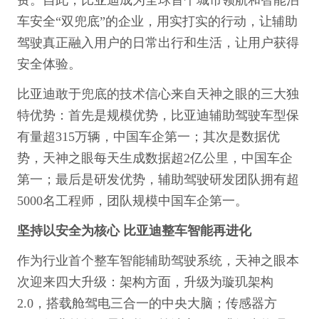
车安全“双兜底”的企业，用实打实的行动，让辅助
驾驶真正融入用户的日常出行和生活，让用户获得
安全体验。
比亚迪敢于兜底的技术信心来自天神之眼的三大独
特优势：首先是规模优势，比亚迪辅助驾驶车型保
有量超315万辆，中国车企第一；其次是数据优
势，天神之眼每天生成数据超2亿公里，中国车企
第一；最后是研发优势，辅助驾驶研发团队拥有超
5000名工程师，团队规模中国车企第一。
坚持以安全为核心 比亚迪整车智能再进化
作为行业首个整车智能辅助驾驶系统，天神之眼本
次迎来四大升级：架构方面，升级为璇玑架构
2.0，搭载舱驾电三合一的中央大脑；传感器方