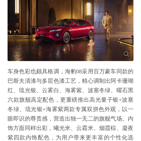
车身色彩也颇具格调，海豹08采用百万豪车同款的
巴斯夫清漆与多层色漆工艺，精心调制出阿卡珊瑚
红、琉光银、云雾白、海雾紫、波塞冬绿、曜石黑
六款旗舰高定配色，更重磅推出高光量子银+波塞
冬绿、琉光银+海雾紫两款专属双拼色外观，以一
眼即识的尊贵感，营造出独一无二的旗舰气场。内
饰方面同样出彩，曦光米、云霜米、烟霞棕、凝夜
紫四款内饰配色，为用户带来更丰富的个性化选