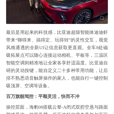
最后是用起来的科技感，比亚迪超级智能体迪迪虾
带来“聊得来、搞得定、玩得转”的灵性交互，视觉
风格通透的全新UI让信息获取更直观。全车8处磁
吸拓展点可以随心连接运动相机、平板等，三温区
智能空调则精准地让全家各享舒适温度。比亚迪自
研的灵动按键，能自定义二十多种常用功能，让后
排不熟悉语音触屏操作的家人，也能自行一键控制
吸顶屏、空调等设备。
百万旗舰驾控：平顺灵活，快而不冲
操控层面，海豹08搭载云辇-A闭式双腔空悬与路面