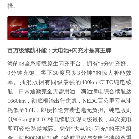
择。
百万级续航补能：大电池+闪充才是真王牌
海豹08全系搭载原生闪充平台，拥有“5分钟充好、
9分钟充饱、零下30度只多3分钟”的惊人补能效
率。插混版拥有同级最强的400km CLTC纯电续
航，日常通勤完全无需用油，满油满电综合续航达
1660km，彻底根治出行焦虑，NEDC百公里亏电油
耗低至3.6L，即便长途奔袭也毫无负担。纯电版则
以905km的CLTC纯电续航实现同级最长，单次充电
即可轻松跨越城际。凭借“大电池+闪充”的王牌组
合，海豹08彻底打破了续航里程与充电等待的双重