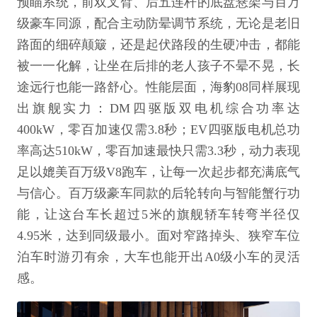
预瞄系统，前双叉臂、后五连杆的底盘悬架与百万
级豪车同源，配合主动防晕调节系统，无论是老旧
路面的细碎颠簸，还是起伏路段的生硬冲击，都能
被一一化解，让坐在后排的老人孩子不晕不晃，长
途远行也能一路舒心。性能层面，海豹08同样展现
出旗舰实力：DM四驱版双电机综合功率达
400kW，零百加速仅需3.8秒；EV四驱版电机总功
率高达510kW，零百加速最快只需3.3秒，动力表现
足以媲美百万级V8跑车，让每一次起步都充满底气
与信心。百万级豪车同款的后轮转向与智能蟹行功
能，让这台车长超过5米的旗舰轿车转弯半径仅
4.95米，达到同级最小。面对窄路掉头、狭窄车位
泊车时游刃有余，大车也能开出A0级小车的灵活
感。