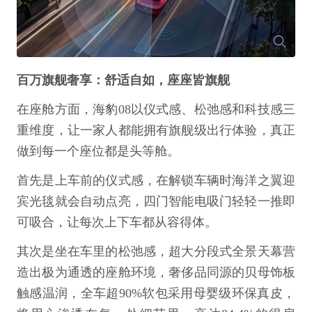
百万旗舰奢享：舒适自如，座座皆旗舰
在座舱方面，海豹08以仪式感、松弛感和科技感三
重维度，让一家人都能拥有旗舰级出行体验，真正
做到每一个座位都是头等舱。
首先是上车前的仪式感，在解锁车辆时海洋之翼迎
宾光毯就会自动点亮，四门智能电吸门轻轻一推即
可吸合，让每次上下车都从容得体。
其次是坐在车里的松弛感，超大分段式全景天幕营
造出极为通透的座舱环境，奢侈品同源的贝母饰板
触感温润，全车超90%软包采用母婴级环保真皮，