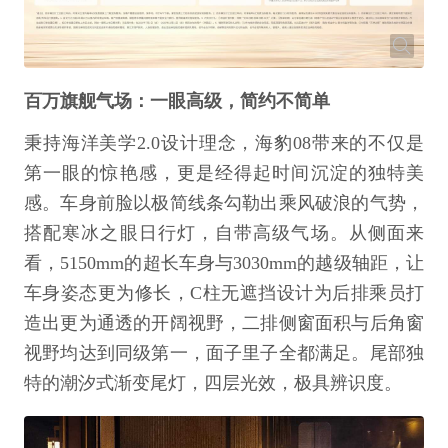
百万旗舰气场：一眼高级，简约不简单
秉持海洋美学2.0设计理念，海豹08带来的不仅是
第一眼的惊艳感，更是经得起时间沉淀的独特美
感。车身前脸以极简线条勾勒出乘风破浪的气势，
搭配寒冰之眼日行灯，自带高级气场。从侧面来
看，5150mm的超长车身与3030mm的越级轴距，让
车身姿态更为修长，C柱无遮挡设计为后排乘员打
造出更为通透的开阔视野，二排侧窗面积与后角窗
视野均达到同级第一，面子里子全都满足。尾部独
特的潮汐式渐变尾灯，四层光效，极具辨识度。