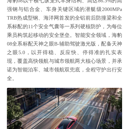
海豹08以十横七纵笼式车身结构、高达86.3%的高
强钢与铝合金、车身关键区域的潜艇级2000MPa
TRB热成型钢、海洋网首发的全铝前后防撞梁和全
系标配的11个安全气囊等一系列硬核防护，为每位
乘员构筑起移动的安全堡垒。智能安全领域，海豹
08全系标配天神之眼B-辅助驾驶激光版，配备天神
之眼5.0，以开得稳、反应快、停得准的扎实表
现，覆盖高快领航与城市领航两大核心场景，并承
诺为智能泊车、城市领航双兜底，全程守护出行安
全。