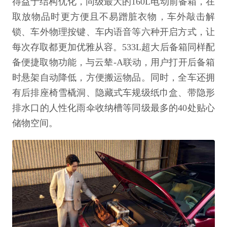
得益于结构优化，同级最大的160L电动前备箱，在
取放物品时更方便且不易蹭脏衣物，车外敲击解
锁、车外物理按键、车内语音等六种开启方式，让
每次存取都更加优雅从容。533L超大后备箱同样配
备便捷取物功能，与云辇-A联动，用户打开后备箱
时悬架自动降低，方便搬运物品。同时，全车还拥
有后排座椅雪橇洞、隐藏式车规级纸巾盒、带隐形
排水口的人性化雨伞收纳槽等同级最多的40处贴心
储物空间。