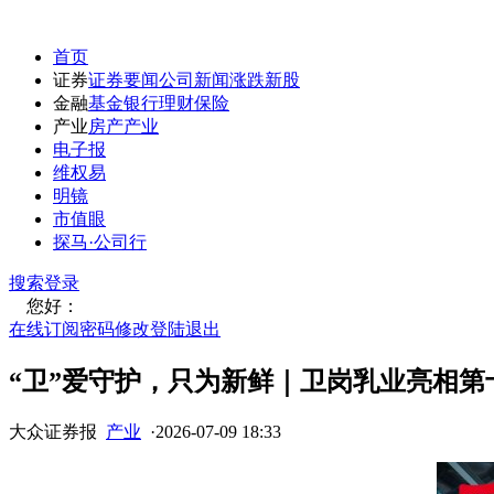
首页
证券
证券要闻
公司新闻
涨跌
新股
金融
基金
银行
理财
保险
产业
房产
产业
电子报
维权易
明镜
市值眼
探马·公司行
搜索
登录
您好：
在线订阅
密码修改
登陆退出
“卫”爱守护，只为新鲜｜卫岗乳业亮相第
大众证券报
产业
·
2026-07-09 18:33