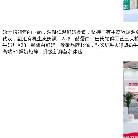
始于1928年的卫岗，深耕低温鲜奶赛道，坚持自有生态牧场源
代表，融汇有机生态奶源、A2β—酪蛋白、巴氏锁鲜工艺三大
牛奶厂A2β—酪蛋白鲜奶：致敬品牌起源，甄选纯种A2β型奶
高端A2鲜奶矩阵，升级新鲜营养体验。