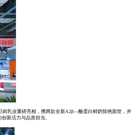
卫岗乳业重磅亮相，携两款全新A2β—酪蛋白鲜奶惊艳面世，并
的创新活力与品质担当。