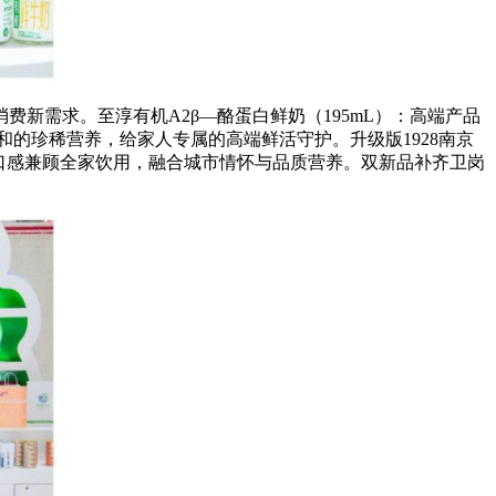
新需求。至淳有机A2β—酪蛋白鲜奶（195mL）：高端产品
的珍稀营养，给家人专属的高端鲜活守护。升级版1928南京
浓郁口感兼顾全家饮用，融合城市情怀与品质营养。双新品补齐卫岗