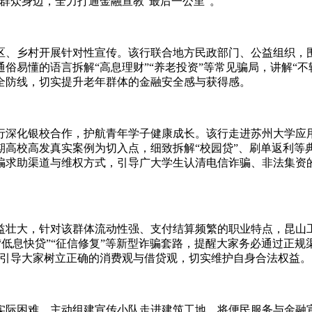
群众身边，全力打通金融宣教“最后一公里”。
、乡村开展针对性宣传。该行联合地方民政部门、公益组织，围
俗易懂的语言拆解“高息理财”“养老投资”等常见骗局，讲解“
全防线，切实提升老年群体的金融安全感与获得感。
深化银校合作，护航青年学子健康成长。该行走进苏州大学应用
期高校高发真实案例为切入点，细致拆解“校园贷”、刷单返利等
骗求助渠道与维权方式，引导广大学生认清电信诈骗、非法集资
益壮大，针对该群体流动性强、支付结算频繁的职业特点，昆山工
秘“低息快贷”“征信修复”等新型诈骗套路，提醒大家务必通过正
，引导大家树立正确的消费观与借贷观，切实维护自身合法权益。
实际困难，主动组建宣传小队走进建筑工地，将便民服务与金融