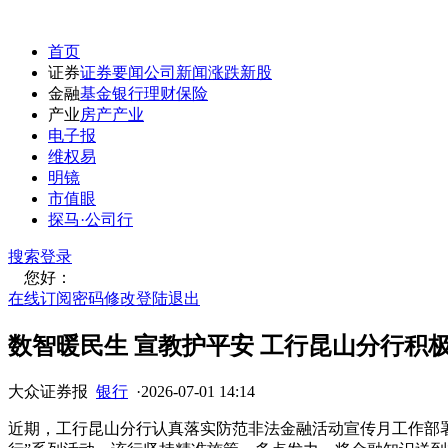
首页
证券
证券要闻
公司新闻
涨跌
新股
金融
基金
银行
理财
保险
产业
房产
产业
电子报
维权易
明镜
市值眼
探马·公司行
搜索
登录
您好：
在线订阅
密码修改
登陆退出
数智暖民生 宣教护平安 工行昆山分行积
大众证券报
银行
·
2026-07-01 14:14
近期，工行昆山分行认真落实防范非法金融活动宣传月工作部署