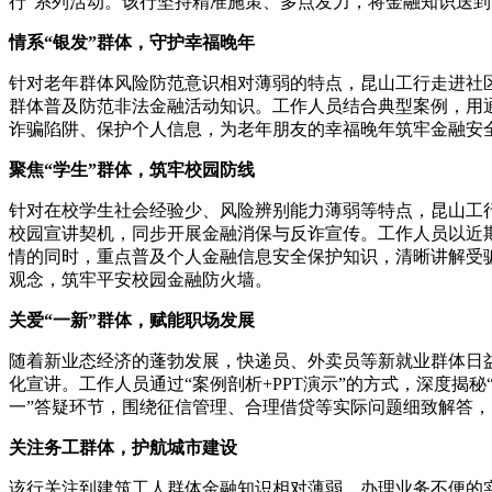
行”系列活动。该行坚持精准施策、多点发力，将金融知识送到
情系“银发”群体，守护幸福晚年
针对老年群体风险防范意识相对薄弱的特点，昆山工行走进社区
群体普及防范非法金融活动知识。工作人员结合典型案例，用通
诈骗陷阱、保护个人信息，为老年朋友的幸福晚年筑牢金融安
聚焦“学生”群体，筑牢校园防线
针对在校学生社会经验少、风险辨别能力薄弱等特点，昆山工行
校园宣讲契机，同步开展金融消保与反诈宣传。工作人员以近
情的同时，重点普及个人金融信息安全保护知识，清晰讲解受
观念，筑牢平安校园金融防火墙。
关爱“一新”群体，赋能职场发展
随着新业态经济的蓬勃发展，快递员、外卖员等新就业群体日
化宣讲。工作人员通过“案例剖析+PPT演示”的方式，深度揭
一”答疑环节，围绕征信管理、合理借贷等实际问题细致解答
关注务工群体，护航城市建设
该行关注到建筑工人群体金融知识相对薄弱、办理业务不便的