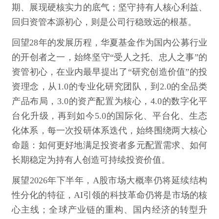
期、展现硬核实力的底气；坚守持有人核心利益、
回归资管本源初心，则是公司行稳致远的根基。
回望28年的发展历程，华夏基金作为国内公募行业
的开创者之一，始终坚守“受人之托、忠人之事”的
资管初心，在业内最早提出了“研究创造价值”的投
资理念，从1.0的专业化研究团队，到2.0的全品类
产品布局，3.0的资产配置为核心，4.0的数字化平
台化升级，再到如今5.0的国际化、平台化、生态
化体系，每一次投研体系迭代，始终围绕两大核心
命题：如何更好地满足投资者多元配置需求、如何
长期稳定为持有人创造可持续投资价值。
展望2026年下半年，A股市场大概率仍将延续结构
性分化的特征，AI引领的科技革命仍将是市场的核
心主线；全球产业链的重构、国内经济的转型升