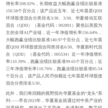
增长率208.02%，长期收益大幅跑赢业绩比较基准
150.58个百分点；该产品近五年、近七年晨星QDII
环球股债混合分类排名3/38、3/30。华夏移动互联
混合（QDII）（基金代码：002891）聚焦以美股为
主的全球AI产业链，近一年净值增长率156.64%，
大幅跑赢业绩比较基准140.97个百分点，近七年晨
星QDII 环球股债混合同类排名6/30。华夏新时代混
合（QDII）（基金代码：005534）近一年净值增长
率110.39%，跑赢业绩比较基准99.65个百分点；近
三年净值增长率110.76%，跑赢业绩比较基准85.54
个百分点，该产品人民币份额近七年晨星环球股债
混合分类排名5/30。
此外，我们将回顾的视野投向华夏基金的“龙头”系
列——早在2023年，华夏基金就通过对中美产业的
深度研究，精选出了半导体、先进制造、数字经