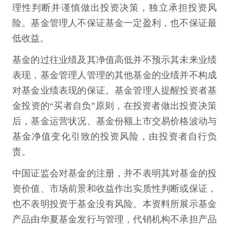
理性判断并谨慎做出投资决策，独立承担投资风
险。基金管理人不保证基金一定盈利，也不保证最
低收益。
基金的过往业绩及其净值高低并不预示其未来业绩
表现，基金管理人管理的其他基金的业绩并不构成
对基金业绩表现的保证。基金管理人提醒投资者基
金投资的“买者自负”原则，在投资者做出投资决策
后，基金运营状况、基金份额上市交易价格波动与
基金净值变化引致的投资风险，由投资者自行负
责。
中国证监会对基金的注册，并不表明其对基金的投
资价值、市场前景和收益作出实质性判断或保证，
也不表明投资于基金没有风险。本资料所展示基金
产品由华夏基金发行与管理，代销机构不承担产品