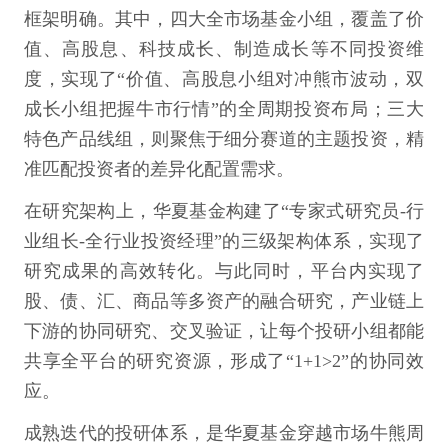
框架明确。其中，四大全市场基金小组，覆盖了价
值、高股息、科技成长、制造成长等不同投资维
度，实现了“价值、高股息小组对冲熊市波动，双
成长小组把握牛市行情”的全周期投资布局；三大
特色产品线组，则聚焦于细分赛道的主题投资，精
准匹配投资者的差异化配置需求。
在研究架构上，华夏基金构建了“专家式研究员-行
业组长-全行业投资经理”的三级架构体系，实现了
研究成果的高效转化。与此同时，平台内实现了
股、债、汇、商品等多资产的融合研究，产业链上
下游的协同研究、交叉验证，让每个投研小组都能
共享全平台的研究资源，形成了“1+1>2”的协同效
应。
成熟迭代的投研体系，是华夏基金穿越市场牛熊周