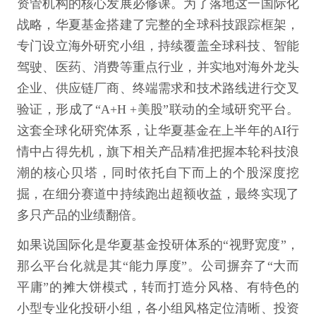
资管机构的核心发展必修课。为了落地这一国际化
战略，华夏基金搭建了完整的全球科技跟踪框架，
专门设立海外研究小组，持续覆盖全球科技、智能
驾驶、医药、消费等重点行业，并实地对海外龙头
企业、供应链厂商、终端需求和技术路线进行交叉
验证，形成了“A+H +美股”联动的全域研究平台。
这套全球化研究体系，让华夏基金在上半年的AI行
情中占得先机，旗下相关产品精准把握本轮科技浪
潮的核心贝塔，同时依托自下而上的个股深度挖
掘，在细分赛道中持续跑出超额收益，最终实现了
多只产品的业绩翻倍。
如果说国际化是华夏基金投研体系的“视野宽度”，
那么平台化就是其“能力厚度”。公司摒弃了“大而
平庸”的摊大饼模式，转而打造分风格、有特色的
小型专业化投研小组，各小组风格定位清晰、投资