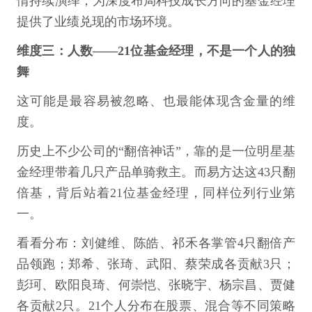
情持续演绎，为深度布局科技成长方向的基金经理
提供了业绩兑现的市场环境。
维度三：人数——21位基金经理，不是一个人的独
舞
这可能是最容易被忽略、也最能体现含金量的维
度。
历史上不少公司的“翻倍神话”，靠的是一位明星基
金经理带着几只产品单骑救主。而易方达这43只翻
倍基，背后站着21位基金经理，同样位列行业第
一。
看看分布：刘健维、陈皓、祁禾各掌管4只翻倍产
品领跑；郑希、张琦、武阳、蔡荣成各贡献3只；
彭珂、欧阳良琦、何崇恺、张晓宇、杨宗昌、贾健
各贡献2只。21个人分布在股票、混合等不同策略