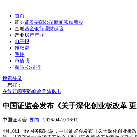
首页
证券
证券要闻
公司新闻
涨跌
新股
金融
基金
银行
理财
保险
产业
房产
产业
电子报
维权易
明镜
市值眼
探马·公司行
搜索
登录
您好：
在线订阅
密码修改
登陆退出
中国证监会发布《关于深化创业板改革 
中国证监会
要闻
·
2026-04-10 16:11
4月10日，经国务院同意，中国证监会发布《关于深化创业板