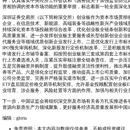
神，认真落实中央经济工作会议和《国务院关于加强监管防范风
资相协调的资本市场功能的重要举措，标志着新一轮全面深化
深圳证券交易所（以下简称深交所）创业板作为资本市场贯彻
企业，在信息技术、新能源、高端装备等战略性新兴产业领域
持续深化资本市场投融资综合改革，优化创业板全链条创新和
高质量发展。进一步发挥创业板主要服务成长型创新创业企业
代服务业等领域优质创新企业发行上市。二是优化发行上市标
IPO预先审阅机制。深化新股发行定价机制改革。三是积极
申请发行上市辅导备案、拟按照创业板第三套或第四套上市标
行上市遴选准入关，压紧压实审核注册全链条责任。进一步压
五是完善融资并购制度，提升股债融资灵活性便利性。推出再
券等产品。六是强化全过程监管，推动提高上市公司质量。加
公司分类监管。完善并严格落实退市制度。进一步压实中介机
ETF盘后固定价格交易等机制安排。允许基金投顾配置创业板
业培育、涉企服务、风险处置等方面的作用。加强与相关行业
下一步，中国证监会将组织深交所及市场有关各方扎实推进各
资源向新质生产力领域聚集，更好服务经济高质量发展和中国
编辑：gloria
免责声明：本文内容与数据仅供参考，不构成投资建议。