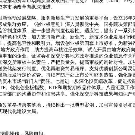
险推动资本市场高质量发展的若干意见》（国发〔2024〕10
资本市场改革向纵深推进。
创新驱动发展战略、服务新质生产力发展的重要平台，设立16年
形成集群效应。《创业板意见》深入贯彻党中央、国务院决策部
监管制度体系，进一步提高制度包容性、适应性，提出了一系列
的特色和优势，加力支持新产业、新业态、新技术企业发展和传
准，提高包容性和吸引力。增设创业板第四套上市标准，为新兴
发挥地方政府作用，助力提高审核注册效率。试点开展由地方政府
准申报的企业。证监会和深交所将地方政府推送的企业信息作为
实深交所审核主体责任，严把质量关。提高审核问询针对性。加
融资储架发行制度。优化再融资简易程序。支持优质创新公司灵
强新股发行定价监管。持续严防严处上市公司财务造假，强化穿
构资本市场“看门人”责任。七是进一步深化投资端改革，促进投
ETF。优化创业板指数、ETF和期货期权品种体系。八是汇聚
主管部门的沟通协作和信息共享。强化深交所科技成果与知识产
项改革举措落实落地，持续推出一批典型案例，加强宣传引导和
式现代化建设大局。
据此操作，风险自担。