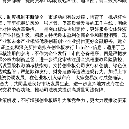
号）有关部署，提高资本市场制度包容性、适应性，健全投资和融
来，制度机制不断健全，市场功能有效发挥，培育了一批标杆性
署，牢牢把握防风险、强监管、促高质量发展的工作主线，围绕
针对性的改革举措。一是突出板块功能定位，更好服务实体经济
统产业转型升级。积极支持优质未盈利创新企业和新型消费、现
产业和未来产业领域优质创新创业企业提供更好金融服务。建立
向证监会和深交所推送拟在创业板发行上市企业信息，适用于已
审核注册的参考，不作为企业发行上市的必备程序。四是严把发
强公权力制衡监督，进一步强化审核注册全流程廉政风险防控。
活设置股权激励考核指标。支持创业板公司发行科创债、绿色债
透式监管，严惩欺诈发行、财务造假等违法违规行为。加强上市
融资协调发展。在创业板引入做市商、大宗交易实时成交确认、
工作合力，共同营造良好市场发展生态。进一步发挥地方政府在企
权交易中心功能。推动司法机关提供高质量司法保障。
政策解读，不断增强创业板吸引力和竞争力，更大力度推动要素