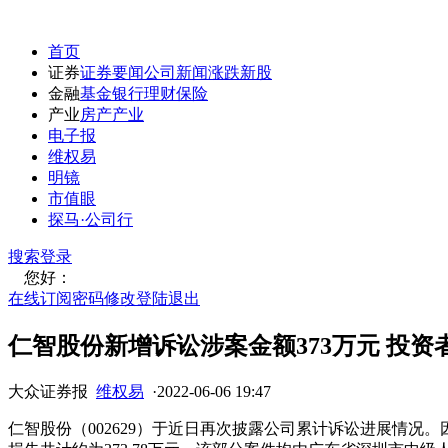
首页
证券
证券要闻
公司新闻
涨跌
新股
金融
基金
银行
理财
保险
产业
房产
产业
电子报
维权易
明镜
市值眼
探马·公司行
搜索
登录
您好：
在线订阅
密码修改
登陆退出
仁智股份新增诉讼涉案金额373万元 投
大众证券报
维权易
·
2022-06-06 19:47
仁智股份（002629）于近日再次披露公司累计诉讼进展情