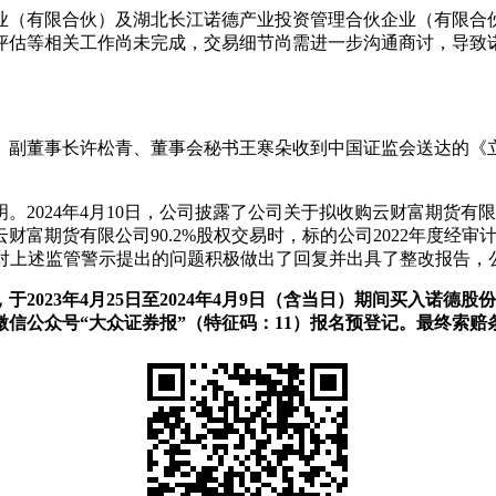
（有限合伙）及湖北长江诺德产业投资管理合伙企业（有限合伙）
审计和评估等相关工作尚未完成，交易细节尚需进一步沟通商讨，导
志、副董事长许松青、董事会秘书王寒朵收到中国证监会送达的《
024年4月10日，公司披露了公司关于拟收购云财富期货有限公司
货有限公司90.2%股权交易时，标的公司2022年度经审计净利润
司已对上述监管警示提出的问题积极做出了回复并出具了整改报告
于2023年4月25日至2024年4月9日（含当日）期间买入诺德股
信公众号“大众证券报”（特征码：11）报名预登记。最终索赔