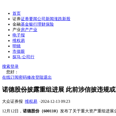
首页
证券
证券要闻
公司新闻
涨跌
新股
金融
基金
银行
理财
保险
产业
房产
产业
电子报
维权易
明镜
市值眼
探马·公司行
搜索
登录
您好：
在线订阅
密码修改
登陆退出
诺德股份披露重组进展 此前涉信披违规
大众证券报
维权易
·
2024-12-13 09:23
12月12日，
诺德股份（600110）
发布了关于重大资产重组进展