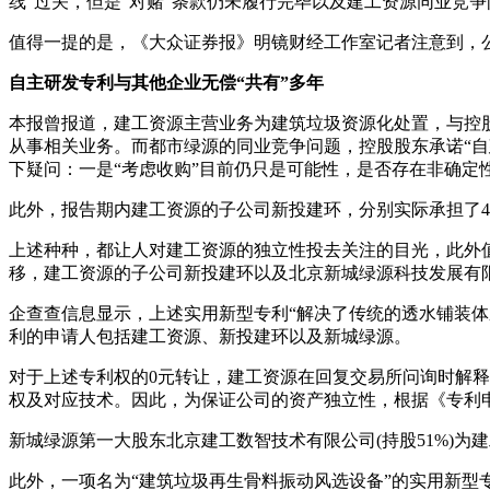
线”过关，但是“对赌”条款仍未履行完毕以及建工资源同业竞
值得一提的是，《大众证券报》明镜财经工作室记者注意到，
自主研发专利与其他企业无偿“共有”多年
本报曾报道，建工资源主营业务为建筑垃圾资源化处置，与控
从事相关业务。而都市绿源的同业竞争问题，控股股东承诺“自
下疑问：一是“考虑收购”目前仍只是可能性，是否存在非确定
此外，报告期内建工资源的子公司新投建环，分别实际承担了4
上述种种，都让人对建工资源的独立性投去关注的目光，此外值
移，建工资源的子公司新投建环以及北京新城绿源科技发展有限公
企查查信息显示，上述实用新型专利“解决了传统的透水铺装体系只
利的申请人包括建工资源、新投建环以及新城绿源。
对于上述专利权的0元转让，建工资源在回复交易所问询时解
权及对应技术。因此，为保证公司的资产独立性，根据《专利申
新城绿源第一大股东北京建工数智技术有限公司(持股51%)为建
此外，一项名为“建筑垃圾再生骨料振动风选设备”的实用新型专利