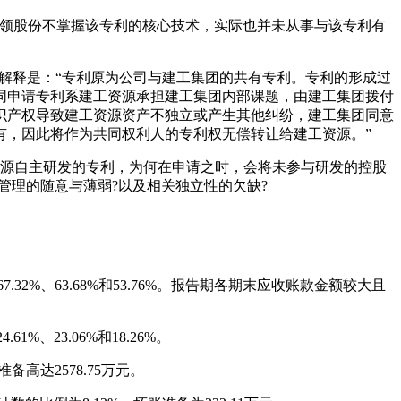
威领股份不掌握该专利的核心技术，实际也并未从事与该专利有
的解释是：“专利原为公司与建工集团的共有专利。专利的形成过
同申请专利系建工资源承担建工集团内部课题，由建工集团拨付
识产权导致建工资源资产不独立或产生其他纠纷，建工集团同意
独有，因此将作为共同权利人的专利权无偿转让给建工资源。”
资源自主研发的专利，为何在申请之时，会将未参与研发的控股
管理的随意与薄弱?以及相关独立性的欠缺?
67.32%、63.68%和53.76%。报告期各期末应收账款金额较大且
、23.06%和18.26%。
高达2578.75万元。