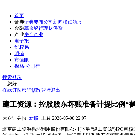
首页
证券
证券要闻
公司新闻
涨跌
新股
金融
基金
银行
理财
保险
产业
房产
产业
电子报
维权易
明镜
市值眼
探马·公司行
搜索
登录
您好：
在线订阅
密码修改
登陆退出
建工资源：控股股东坏账准备计提比例“鹤
大众证券报
新股
王君
·
2026-05-08 22:07
北京建工资源循环利用股份有限公司(下称“建工资源”)IPO