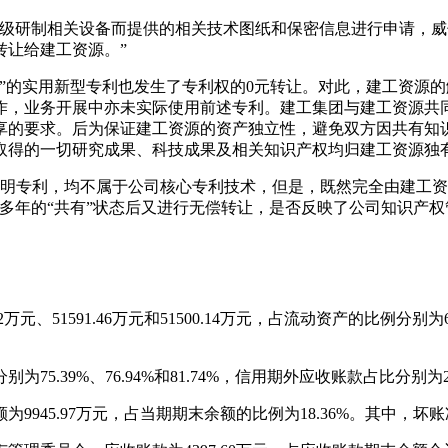
升级研制相关设备而提供的相关技术图纸和保密信息进行申请，
转让给建工资源。”
”的实用新型专利也发生了专利权的0元转让。对此，建工资源
作，业务开展中亦未实际使用前述专利。建工集团与建工资源共
享的要求。后为保证建工资源的资产独立性，避免双方因共有知
开发取得的一切研究成果、科技成果及相关知识产权均归建工资源
发明专利，均不属于公司核心专利技术，但是，既然完全由建工
多年的“共有”状态后又进行无偿转让，是否反映了公司知识产权
万元、51591.46万元和51500.14万元，占流动资产的比例分别为
9%、76.94%和81.74%，信用期外应收账款占比分别为24.61%
945.97万元，占当期期末余额的比例为18.36%。其中，坏账准备