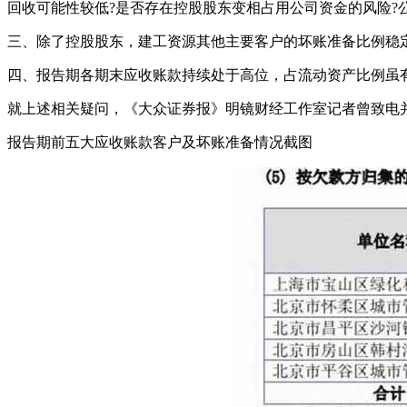
回收可能性较低?是否存在控股股东变相占用公司资金的风险?
三、除了控股股东，建工资源其他主要客户的坏账准备比例稳定在
四、报告期各期末应收账款持续处于高位，占流动资产比例虽有
就上述相关疑问，《大众证券报》明镜财经工作室记者曾致电
报告期前五大应收账款客户及坏账准备情况截图