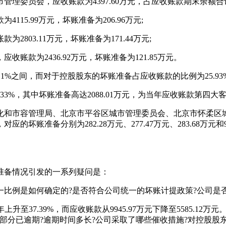
理委员会，应收账款为4397.60万元，占应收账款期末余额合计数的
5.99万元，坏账准备为206.96万元;
03.11万元，坏账准备为171.44万元;
款为2436.92万元，坏账准备为121.85万元。
1%之间，而对于控股股东的坏账准备占应收账款的比例为25.93
0.33%，其中坏账准备高达2088.01万元，为当年应收账款第四
绿化和市容管理局、北京市平谷区城市管理委员会、北京市怀柔
83万元，对应的坏账准备分别为282.28万元、277.47万元、283.68
账准备情况引发的一系列疑问是：
比例是如何确定的?是否符合公司统一的坏账计提政策?公司是
3年上升至37.39%，而应收账款从9945.97万元下降至5585
部分已逾期?逾期时间多长?公司采取了哪些催收措施?对控股股