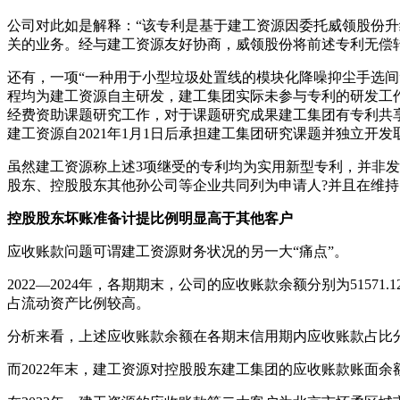
公司对此如是解释：“该专利是基于建工资源因委托威领股份
关的业务。经与建工资源友好协商，威领股份将前述专利无偿
还有，一项“一种用于小型垃圾处置线的模块化降噪抑尘手选间
程均为建工资源自主研发，建工集团实际未参与专利的研发工
经费资助课题研究工作，对于课题研究成果建工集团有专利共
建工资源自2021年1月1日后承担建工集团研究课题并独立
虽然建工资源称上述3项继受的专利均为实用新型专利，并非
股东、控股股东其他孙公司等企业共同列为申请人?并且在维持
控股股东坏账准备计提比例
明显高于其他客户
应收账款问题可谓建工资源财务状况的另一大“痛点”。
2022—2024年，各期期末，公司的应收账款余额分别为51571.12
占流动资产比例较高。
分析来看，上述应收账款余额在各期末信用期内应收账款占比分别为75.3
而2022年末，建工资源对控股股东建工集团的应收账款账面余额为9