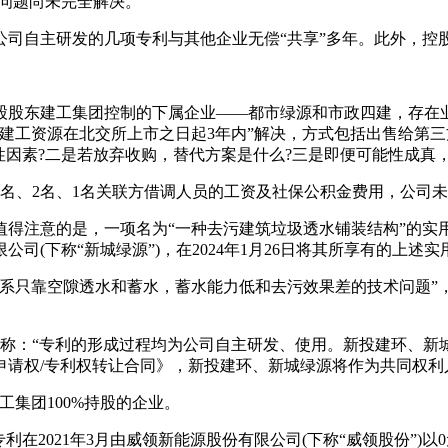
争问题尚未完全解决。
公司自主研发的几项专利与其他企业无偿“共享”多年。此外，控
股股东建工集团控制的下属企业——都市绿源和市政四建，存在
建工资源在北交所上市之日起3年内”解决，方式包括出售给第三
性因素?二是若放弃收购，替代方案是什么?三是即便可能性成真
名、2名、1名关联方借调人员的工资及社保公积金费用，公司
得注意的是，一项名为“一种去污建筑垃圾透水铺装结构”的实用
司(下称“新城绿源”)，在2024年1月26日将其所享有的上述
靠空隙透水和蓄水，蓄水能力低和去污效果差的技术问题”，专利申
释称：“专利的形成过程均为公司自主研发、使用。新投建环、新
请权/专利权转让合同》，新投建环、新城绿源将作为共同权利
工集团100%持股的企业。
在2021年3月由威领新能源股份有限公司(下称“威领股份”)以