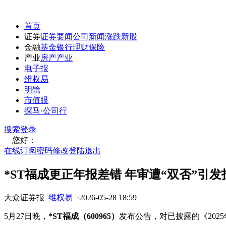
首页
证券
证券要闻
公司新闻
涨跌
新股
金融
基金
银行
理财
保险
产业
房产
产业
电子报
维权易
明镜
市值眼
探马·公司行
搜索
登录
您好：
在线订阅
密码修改
登陆退出
*ST福成更正年报差错 年审遭“双否”引
大众证券报
维权易
·
2026-05-28 18:59
5月27日晚，
*ST福成（600965）
发布公告，对已披露的《202