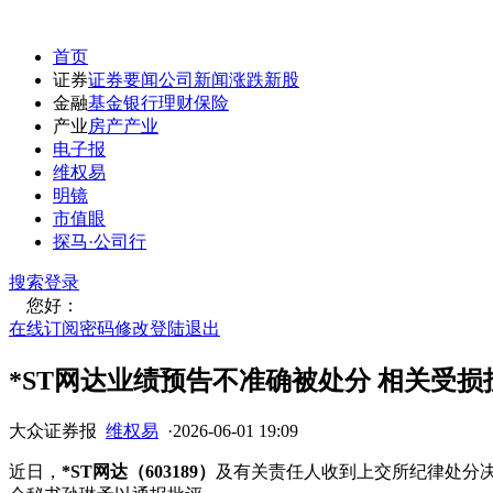
首页
证券
证券要闻
公司新闻
涨跌
新股
金融
基金
银行
理财
保险
产业
房产
产业
电子报
维权易
明镜
市值眼
探马·公司行
搜索
登录
您好：
在线订阅
密码修改
登陆退出
*ST网达业绩预告不准确被处分 相关受
大众证券报
维权易
·
2026-06-01 19:09
近日，
*ST网达（603189）
及有关责任人收到上交所纪律处分