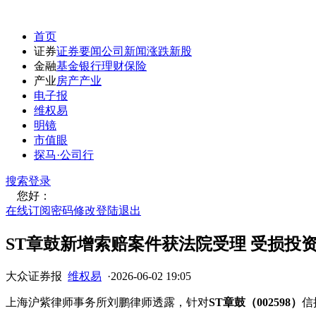
首页
证券
证券要闻
公司新闻
涨跌
新股
金融
基金
银行
理财
保险
产业
房产
产业
电子报
维权易
明镜
市值眼
探马·公司行
搜索
登录
您好：
在线订阅
密码修改
登陆退出
ST章鼓新增索赔案件获法院受理 受损投
大众证券报
维权易
·
2026-06-02 19:05
上海沪紫律师事务所刘鹏律师透露，针对
ST章鼓（002598）
信