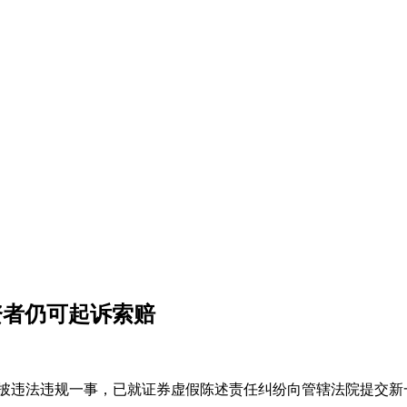
资者仍可起诉索赔
披违法违规一事，已就证券虚假陈述责任纠纷向管辖法院提交新